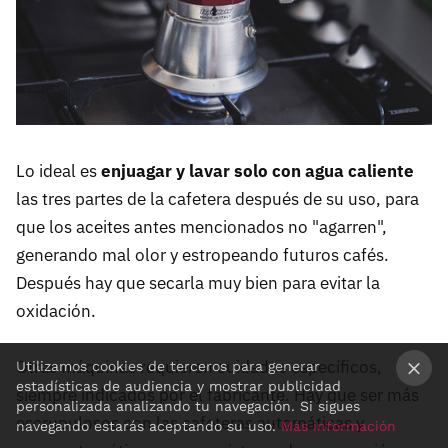
Lo ideal es
enjuagar y lavar solo con agua caliente
las tres partes de la cafetera después de su uso, para
que los aceites antes mencionados no "agarren",
generando mal olor y estropeando futuros cafés.
Después hay que secarla muy bien para evitar la
oxidación.
Otras máquinas requieren cuidados específicos,
Utilizamos cookies de terceros para generar
estadísticas de audiencia y mostrar publicidad
siempre indicados por el fabricante. Hay que ser más
×
personalizada analizando tu navegación. Si sigues
escrupulosos con las cafeteras automáticas y
navegando estarás aceptando su uso.
Más información