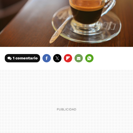
1 comentario
FACEBOOK
TWITTER
FLIPBOARD
E-
WHATSAPP
MAIL