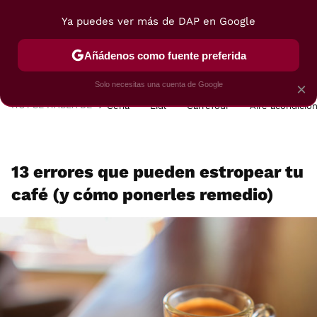
Ya puedes ver más de DAP en Google
MENÚ
NUEVO
Añádenos como fuente preferida
POSTRES
VIAJES
SELECCIÓN
VEGUI
Solo necesitas una cuenta de Google
×
HOY SE HABLA DE
Cena
Lidl
Carrefour
Aire acondicio
13 errores que pueden estropear tu
café (y cómo ponerles remedio)