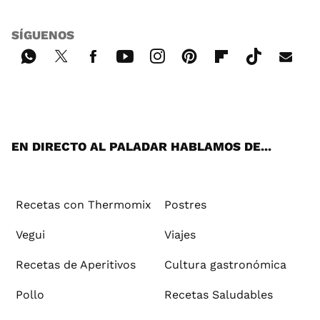
SÍGUENOS
Wh
Twi
Fac
You
Inst
Pint
Flip
Tikt
E-
ats
tter
ebo
tub
agr
ere
boa
ok
mai
App
ok
e
am
st
rd
l
EN DIRECTO AL PALADAR HABLAMOS DE...
Recetas con Thermomix
Postres
Vegui
Viajes
Recetas de Aperitivos
Cultura gastronómica
Pollo
Recetas Saludables