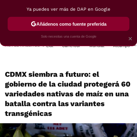
Ya puedes ver más de DAP en Google
MENÚ
NUEVO
Añádenos como fuente preferida
POSTRES
VIAJES
SELECCIÓN
VEGUI
Solo necesitas una cuenta de Google
×
HOY SE HABLA DE
Lidl
Carrefour
Mundial
Alcampo
CDMX siembra a futuro: el
gobierno de la ciudad protegerá 60
variedades nativas de maíz en una
batalla contra las variantes
transgénicas