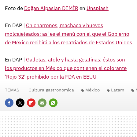
Foto de
Doğan Alpaslan DEMİR
en
Unsplash
En DAP |
Chicharrones, machaca y huevos
molcajeteados: así es el menú con el que el Gobierno
de México recibirá a los repatriados de Estados Unidos
En DAP |
Galletas, atole y hasta gelatinas: éstos son
los productos en México que contienen el colorante
'Rojo 32' prohibido por la FDA en EEUU
TEMAS
Cultura gastronómica
México
Latam
FACEBOOK
TWITTER
FLIPBOARD
E-
WHATSAPP
MAIL