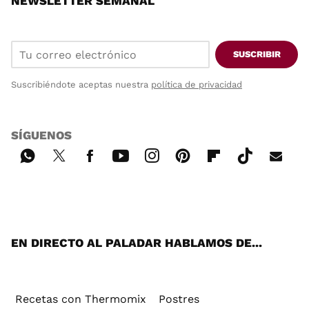
NEWSLETTER SEMANAL
SUSCRIBIR
Suscribiéndote aceptas nuestra
política de privacidad
SÍGUENOS
Wh
Twi
Fac
You
Inst
Pint
Flip
Tikt
E-
ats
tter
ebo
tub
agr
ere
boa
ok
mai
App
ok
e
am
st
rd
l
EN DIRECTO AL PALADAR HABLAMOS DE...
Recetas con Thermomix
Postres