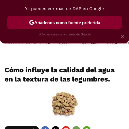
Ya puedes ver más de DAP en Google
MENÚ
NUEVO
Añádenos como fuente preferida
POSTRES
VIAJES
SELECCIÓN
VEGUI
Solo necesitas una cuenta de Google
×
HOY SE HABLA DE
Lidl
Tomate
Chocolate
Pasta
P
Cómo influye la calidad del agua
en la textura de las legumbres.