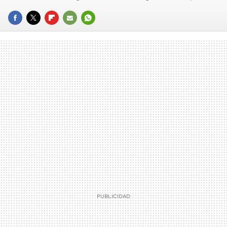
FACEBOOK
TWITTER
FLIPBOARD
E-
WHATSAPP
MAIL