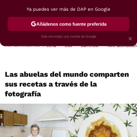
Ya puedes ver más de DAP en Google
MENÚ
NUEVO
Añádenos como fuente preferida
POSTRES
VIAJES
SELECCIÓN
VEGUI
Solo necesitas una cuenta de Google
×
HOY SE HABLA DE
Cena
Lidl
Carrefour
Aire acondicio
Las abuelas del mundo comparten
sus recetas a través de la
fotografía