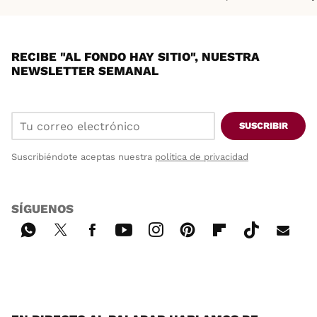
RECIBE "AL FONDO HAY SITIO", NUESTRA
NEWSLETTER SEMANAL
SUSCRIBIR
Suscribiéndote aceptas nuestra
política de privacidad
SÍGUENOS
Wh
Twi
Fac
You
Inst
Pint
Flip
Tikt
E-
ats
tter
ebo
tub
agr
ere
boa
ok
mai
App
ok
e
am
st
rd
l