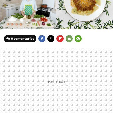
6 comentarios
FACEBOOK
TWITTER
FLIPBOARD
E-
WHATSAPP
MAIL