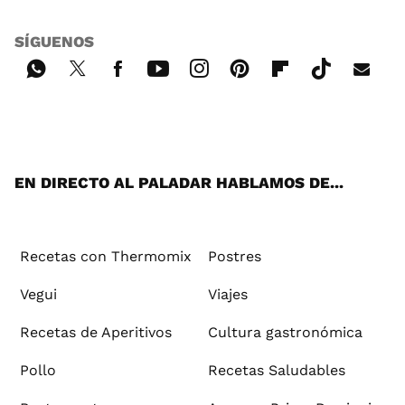
SÍGUENOS
Wh
Twi
Fac
You
Inst
Pint
Flip
Tikt
E-
ats
tter
ebo
tub
agr
ere
boa
ok
mai
App
ok
e
am
st
rd
l
EN DIRECTO AL PALADAR HABLAMOS DE...
Recetas con Thermomix
Postres
Vegui
Viajes
Recetas de Aperitivos
Cultura gastronómica
Pollo
Recetas Saludables