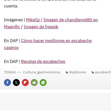
cuenta.
Imágenes |
MikeGz
/
Imagen de chandlervid85 en
Magnific
/
Imagen de freepik
En DAP |
Cómo hacer mejillones en escabeche
caseros
En DAP |
Recetas de escabeches
TEMAS
Cultura gastronómica
Mejillones
escabec
FACEBOOK
TWITTER
FLIPBOARD
E-
WHATSAPP
MAIL