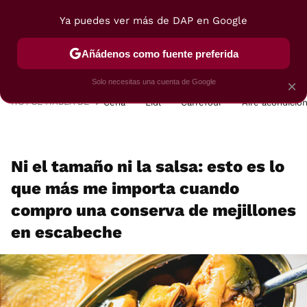
Ya puedes ver más de DAP en Google
MENÚ
NUEVO
Añádenos como fuente preferida
POSTRES
VIAJES
SELECCIÓN
VEGUI
Solo necesitas una cuenta de Google
×
HOY SE HABLA DE
Cena
Lidl
Carrefour
Aire acondicio
Ni el tamaño ni la salsa: esto es lo
que más me importa cuando
compro una conserva de mejillones
en escabeche