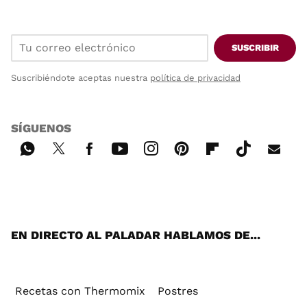
SUSCRIBIR
Suscribiéndote aceptas nuestra
política de privacidad
SÍGUENOS
Wh
Twi
Fac
You
Inst
Pint
Flip
Tikt
E-
ats
tter
ebo
tub
agr
ere
boa
ok
mai
App
ok
e
am
st
rd
l
EN DIRECTO AL PALADAR HABLAMOS DE...
Recetas con Thermomix
Postres