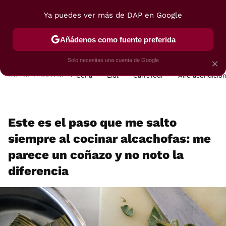
Ya puedes ver más de DAP en Google
MENÚ
NUEVO
Añádenos como fuente preferida
POSTRES
VIAJES
SELECCIÓN
VEGUI
Solo necesitas una cuenta de Google
×
HOY SE HABLA DE
Cena
Lidl
Carrefour
Aire acondicio
Este es el paso que me salto
siempre al cocinar alcachofas: me
parece un coñazo y no noto la
diferencia