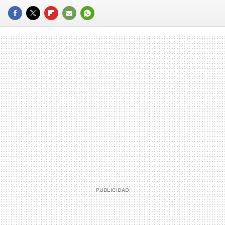
FACEBOOK
TWITTER
FLIPBOARD
E-
WHATSAPP
MAIL