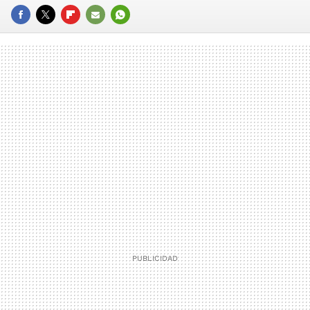
FACEBOOK
TWITTER
FLIPBOARD
E-
WHATSAPP
MAIL