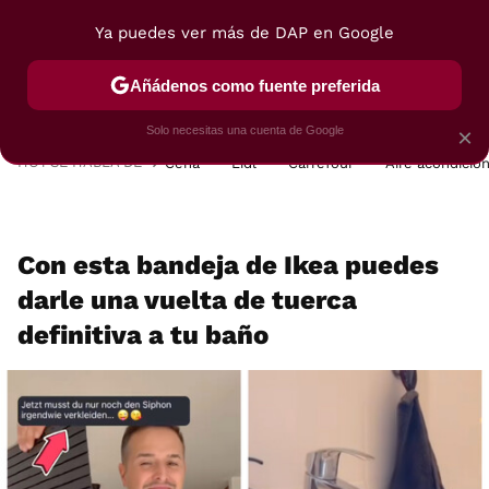
Ya puedes ver más de DAP en Google
MENÚ
NUEVO
Añádenos como fuente preferida
POSTRES
VIAJES
SELECCIÓN
VEGUI
Solo necesitas una cuenta de Google
×
HOY SE HABLA DE
Cena
Lidl
Carrefour
Aire acondicio
Con esta bandeja de Ikea puedes
darle una vuelta de tuerca
definitiva a tu baño