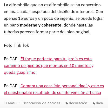
La alfombrilla que no es alfombrilla se ha convertido
en una aliada inesperada del diseño de interiores. Con
apenas 15 euros y un poco de ingenio, se puede lograr
un baño
moderno y coherente
, donde hasta las
tuberías parecen formar parte del plan original.
Foto | Tik Tok
En DAP |
El toque perfecto para tu jardín es este
caminito de piedras que montas en 10 minutos y
queda guapísimo
En DAP |
Compra una casa "sin personalidad" y este es
el cuestionable resultado de su intervención artística
TEMAS
Decoración de cocinas
decoración
Ikea