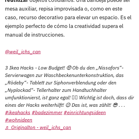
reutilizar
objetos cotidianos. Una bandeja puede ser
mesa auxiliar, repisa improvisada o, como en este
caso, recurso decorativo para elevar un espacio. Es el
ejemplo perfecto de cómo la creatividad supera el
manual de instrucciones.
@weil_ichs_can
3 Ikea Hacks - Low Budget! 🤑 Ob du den „Nissafors“-
Servierwagen zur Waschbeckenunterkonstruktion, das
„Rödeby“- Tablett zur Siphonverblendung oder den
„Nyplockad“- Tellerhalter zum Handtuchhalter
umfunktionierst, ist ganz egal! ☝🏽 Wichtig ist doch, dass dir
eines der Hacks weiterhilft! 😉 Das ist, was zählt! 😎 . . .
#ikeahacks
#badezimmer
#einrichtungsideen
#wohnideen
♬ Originalton - weil_ichs_can