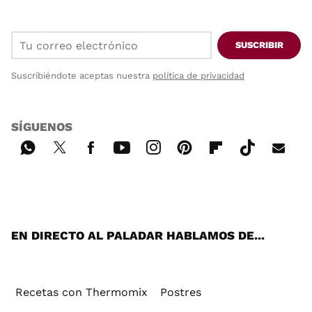
SUSCRIBIR
Suscribiéndote aceptas nuestra
política de privacidad
SÍGUENOS
Wh
Twi
Fac
You
Inst
Pint
Flip
Tikt
E-
ats
tter
ebo
tub
agr
ere
boa
ok
mai
App
ok
e
am
st
rd
l
EN DIRECTO AL PALADAR HABLAMOS DE...
Recetas con Thermomix
Postres