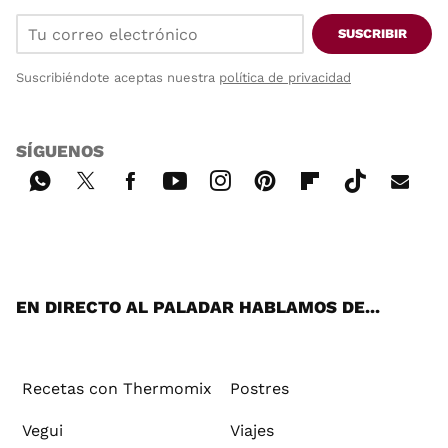
SUSCRIBIR
Suscribiéndote aceptas nuestra
política de privacidad
SÍGUENOS
Wh
Twi
Fac
You
Inst
Pint
Flip
Tikt
E-
ats
tter
ebo
tub
agr
ere
boa
ok
mai
App
ok
e
am
st
rd
l
EN DIRECTO AL PALADAR HABLAMOS DE...
Recetas con Thermomix
Postres
Vegui
Viajes