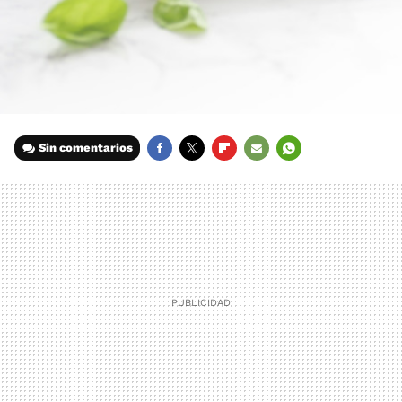
Sin comentarios
FACEBOOK
TWITTER
FLIPBOARD
E-
WHATSAPP
MAIL