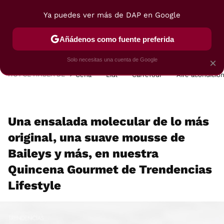
Ya puedes ver más de DAP en Google
MENÚ
NUEVO
Añádenos como fuente preferida
POSTRES
VIAJES
SELECCIÓN
VEGUI
Solo necesitas una cuenta de Google
×
HOY SE HABLA DE
Cena
Lidl
Carrefour
Aire acondicio
Una ensalada molecular de lo más
original, una suave mousse de
Baileys y más, en nuestra
Quincena Gourmet de Trendencias
Lifestyle