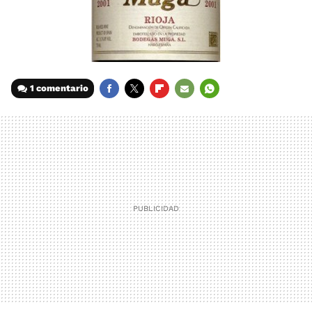
1 comentario
FACEBOOK
TWITTER
FLIPBOARD
E-
WHATSAPP
MAIL