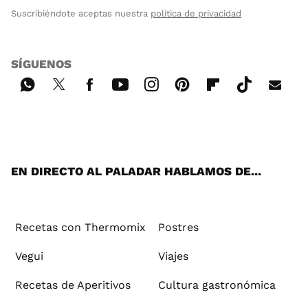
Suscribiéndote aceptas nuestra
política de privacidad
SÍGUENOS
Wh
Twi
Fac
You
Inst
Pint
Flip
Tikt
E-
ats
tter
ebo
tub
agr
ere
boa
ok
mai
App
ok
e
am
st
rd
l
EN DIRECTO AL PALADAR HABLAMOS DE...
Recetas con Thermomix
Postres
Vegui
Viajes
Recetas de Aperitivos
Cultura gastronómica