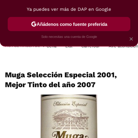
Ya puedes ver más de DAP en Google
MENÚ
NUEVO
Añádenos como fuente preferida
POSTRES
VIAJES
SELECCIÓN
VEGUI
Solo necesitas una cuenta de Google
×
HOY SE HABLA DE
Cena
Lidl
Carrefour
Aire acondicio
Muga Selección Especial 2001,
Mejor Tinto del año 2007