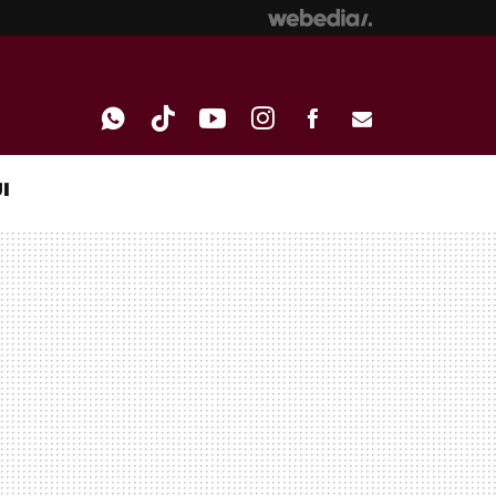
I
WHATSAPP
TIKTOK
YOUTUBE
INSTAGRAM
FACEBOOK
E-
MAIL