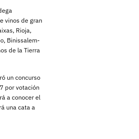
odega
e vinos de gran
xas, Rioja,
jo, Binissalem-
s de la Tierra
bró un concurso
7 por votación
rá a conocer el
rá una cata a