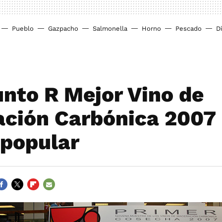
Pueblo
Gazpacho
Salmonella
Horno
Pescado
D
unto R Mejor Vino de
ción Carbónica 2007 
 popular
ACEBOOK
TWITTER
FLIPBOARD
E-
MAIL