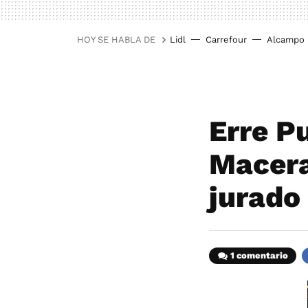
HOY SE HABLA DE
Lidl
Carrefour
Alcampo
Erre P
Macera
jurado
1 comentario
F