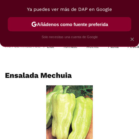
Ya puedes ver más de DAP en Google
MENÚ
NUEVO
Añádenos como fuente preferida
POSTRES
VIAJES
SELECCIÓN
VEGUI
Solo necesitas una cuenta de Google
×
HOY SE HABLA DE
Lidl
Tomate
Aceite
Pasta
Pesc
Ensalada Mechuia