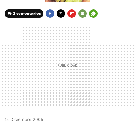
2 comentarios
FACEBOOK
TWITTER
FLIPBOARD
E-
WHATSAPP
MAIL
15 Diciembre 2005