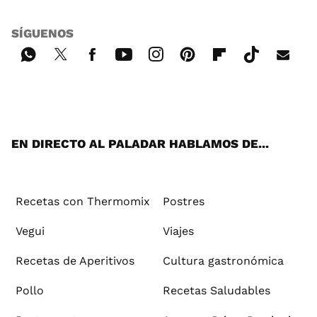
SÍGUENOS
Wh
Twi
Fac
You
Inst
Pint
Flip
Tikt
E-
ats
tter
ebo
tub
agr
ere
boa
ok
mai
App
ok
e
am
st
rd
l
EN DIRECTO AL PALADAR HABLAMOS DE...
Recetas con Thermomix
Postres
Vegui
Viajes
Recetas de Aperitivos
Cultura gastronómica
Pollo
Recetas Saludables