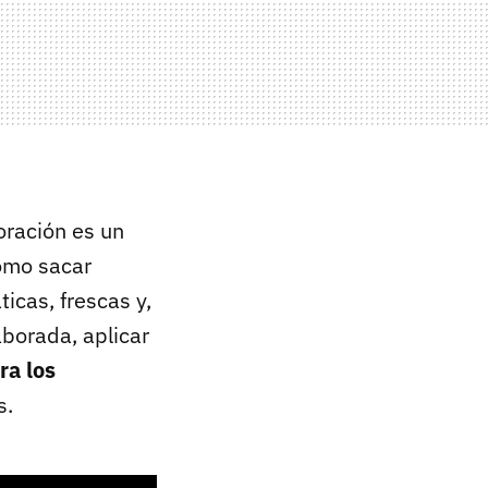
oración es un
cómo sacar
icas, frescas y,
aborada, aplicar
a los
s.