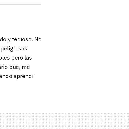
ido y tedioso. No
 peligrosas
bles pero las
ario que, me
uando aprendí