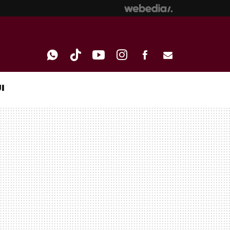
I
WHATSAPP
TIKTOK
YOUTUBE
INSTAGRAM
FACEBOOK
E-
MAIL