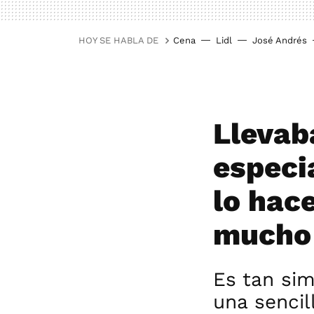
HOY SE HABLA DE
Cena
Lidl
José Andrés
Llevab
especi
lo hace
mucho
Es tan si
una sencil