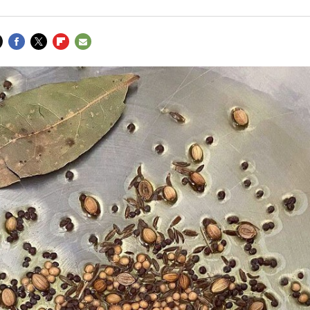
FACEBOOK
TWITTER
FLIPBOARD
E-
MAIL