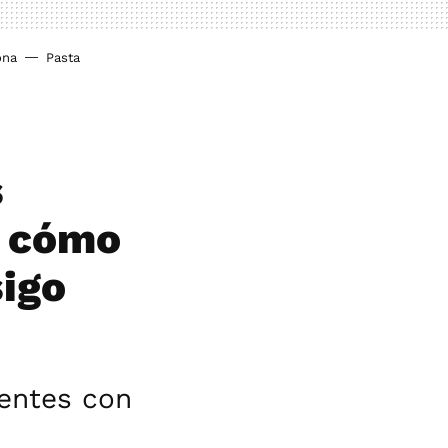
ona
Pasta
s
í cómo
sigo
tentes con