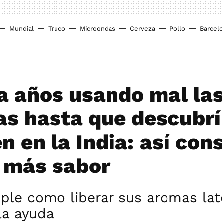
Mundial
Truco
Microondas
Cerveza
Pollo
Barcel
a años usando mal la
as hasta que descubr
n en la India: así con
 más sabor
mple como liberar sus aromas la
la ayuda