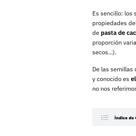
Es sencillo: lo
propiedades del
de
pasta de cac
proporción varia
secos...).
De las semillas
y conocido es
e
no nos referimos
Índice de
¿Qué es