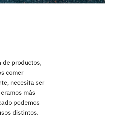
a de productos,
os comer
te, necesita ser
ideramos más
ercado podemos
sos distintos.