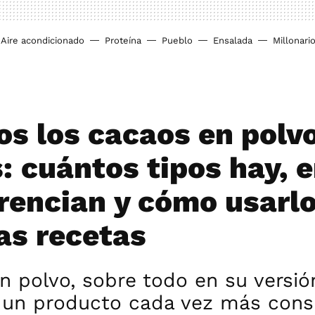
Aire acondicionado
Proteína
Pueblo
Ensalada
Millonari
os los cacaos en polv
s: cuántos tipos hay, 
erencian y cómo usarl
as recetas
n polvo, sobre todo en su versió
s un producto cada vez más con