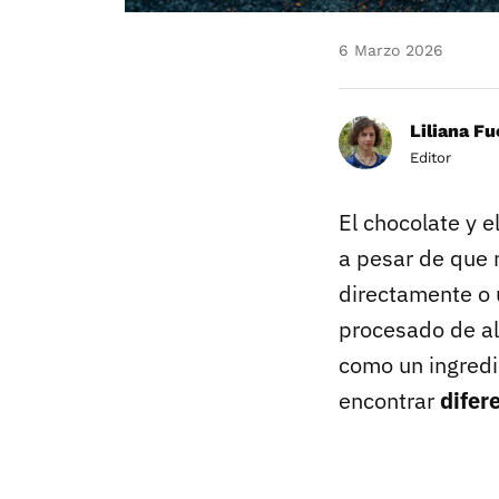
6 Marzo 2026
Liliana F
Editor
El chocolate y 
a pesar de que 
directamente o 
procesado de a
como un ingredi
encontrar
difer