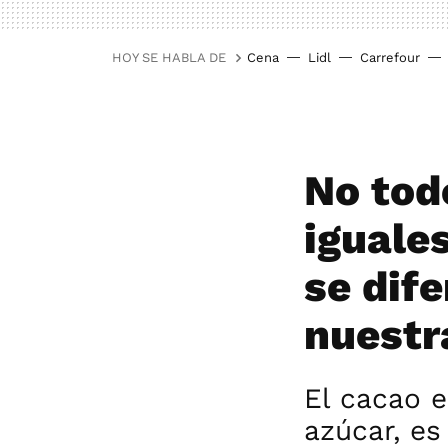
HOY SE HABLA DE
Cena
Lidl
Carrefour
No tod
iguale
se dif
nuestr
El cacao e
azúcar, e