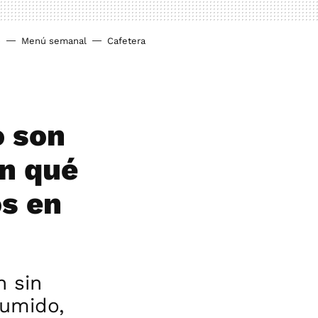
o
Menú semanal
Cafetera
o son
en qué
os en
n sin
sumido,