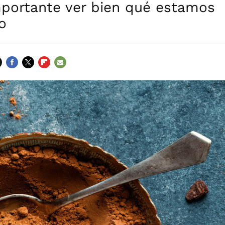
mportante ver bien qué estamos
o
FACEBOOK
TWITTER
FLIPBOARD
E-
MAIL