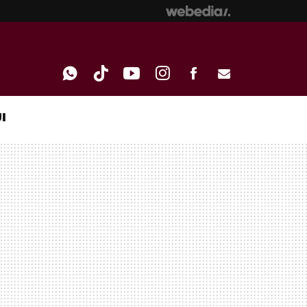
I
WHATSAPP
TIKTOK
YOUTUBE
INSTAGRAM
FACEBOOK
E-
MAIL