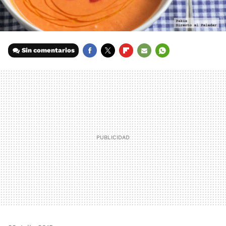
Sin comentarios
FACEBOOK
TWITTER
FLIPBOARD
E-
WHATSAPP
MAIL