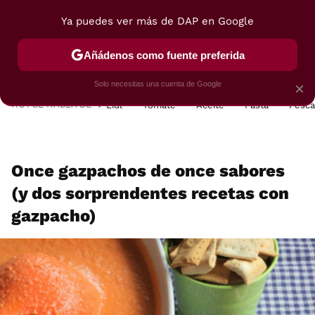
Ya puedes ver más de DAP en Google
MENÚ
NUEVO
Añádenos como fuente preferida
POSTRES
VIAJES
SELECCIÓN
VEGUI
Solo necesitas una cuenta de Google
×
HOY SE HABLA DE
Lidl
Tomate
Aceite
Pasta
Pesc
Once gazpachos de once sabores
(y dos sorprendentes recetas con
gazpacho)