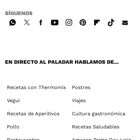
SÍGUENOS
Wh
Twi
Fac
You
Inst
Pint
Flip
Tikt
E-
ats
tter
ebo
tub
agr
ere
boa
ok
mai
App
ok
e
am
st
rd
l
EN DIRECTO AL PALADAR HABLAMOS DE...
Recetas con Thermomix
Postres
Vegui
Viajes
Recetas de Aperitivos
Cultura gastronómica
Pollo
Recetas Saludables
Restaurantes
Amazon Prime Day junio