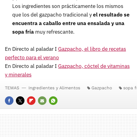
Los ingredientes son prácticamente los mismos
que los del gazpacho tradicional y
el resultado se
encuentra a caballo entre una ensalada y una
sopa fría
muy refrescante.
En Directo al paladar I
Gazpacho, el libro de recetas
perfecto para el verano
En Directo al paladar I
Gazpacho, cóctel de vitaminas
y minerales
TEMAS
Ingredientes y Alimentos
Gazpacho
sopa f
FACEBOOK
TWITTER
FLIPBOARD
E-
WHATSAPP
MAIL