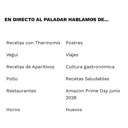
ats
tter
ebo
tub
agr
ere
boa
ok
mai
App
ok
e
am
st
rd
l
EN DIRECTO AL PALADAR HABLAMOS DE...
Recetas con Thermomix
Postres
Vegui
Viajes
Recetas de Aperitivos
Cultura gastronómica
Pollo
Recetas Saludables
Restaurantes
Amazon Prime Day junio
2026
Horno
Huevos