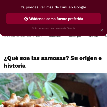
Ya puedes ver más de DAP en Google
MENÚ
NUEVO
Añádenos como fuente preferida
POSTRES
VIAJES
SELECCIÓN
VEGUI
Solo necesitas una cuenta de Google
×
HOY SE HABLA DE
Lidl
Tenerife
Alcampo
Azúcar
G
¿Qué son las samosas? Su origen e
historia