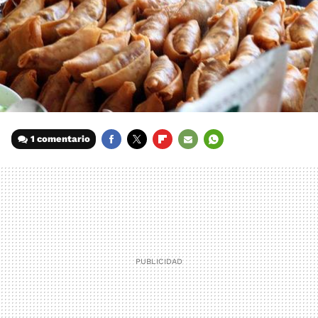
1 comentario
FACEBOOK
TWITTER
FLIPBOARD
E-
WHATSAPP
MAIL