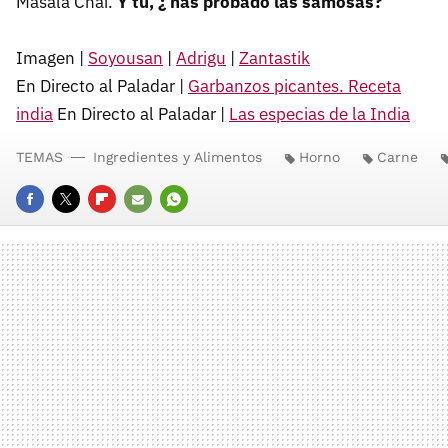
Masala Chai.
Y tú, ¿ has probado las samosas?
Imagen |
Soyousan
|
Adrigu
|
Zantastik
En Directo al Paladar |
Garbanzos picantes. Receta
india
En Directo al Paladar |
Las especias de la India
TEMAS
Ingredientes y Alimentos
Horno
Carne
FACEBOOK
TWITTER
FLIPBOARD
E-
WHATSAPP
MAIL