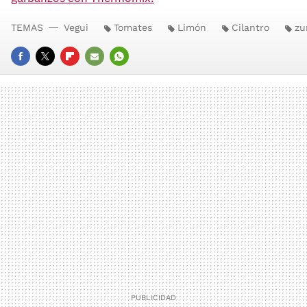
TEMAS
Vegui
Tomates
Limón
Cilantro
z
FACEBOOK
TWITTER
FLIPBOARD
E-
WHATSAPP
MAIL