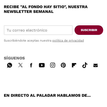
RECIBE "AL FONDO HAY SITIO", NUESTRA
NEWSLETTER SEMANAL
SUSCRIBIR
Suscribiéndote aceptas nuestra
política de privacidad
SÍGUENOS
Wh
Twi
Fac
You
Inst
Pint
Flip
Tikt
E-
ats
tter
ebo
tub
agr
ere
boa
ok
mai
App
ok
e
am
st
rd
l
EN DIRECTO AL PALADAR HABLAMOS DE...