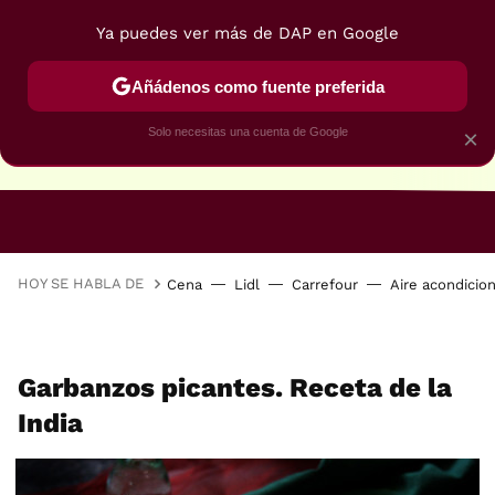
Ya puedes ver más de DAP en Google
Añádenos como fuente preferida
Solo necesitas una cuenta de Google
×
RECETAS VEGANAS
RECETAS VEGETARIANAS
HOY SE HABLA DE
Cena
Lidl
Carrefour
Aire acondicio
Garbanzos picantes. Receta de la
India