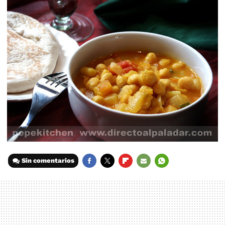
Sin comentarios
FACEBOOK
TWITTER
FLIPBOARD
E-
WHATSAPP
MAIL