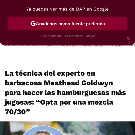
Ya puedes ver más de DAP en Google
MENÚ
NUEVO
Añádenos como fuente preferida
POSTRES
VIAJES
SELECCIÓN
VEGUI
Solo necesitas una cuenta de Google
×
HOY SE HABLA DE
Lidl
Tomate
Chocolate
Pasta
P
La técnica del experto en
barbacoas Meathead Goldwyn
para hacer las hamburguesas más
jugosas: “Opta por una mezcla
70/30”