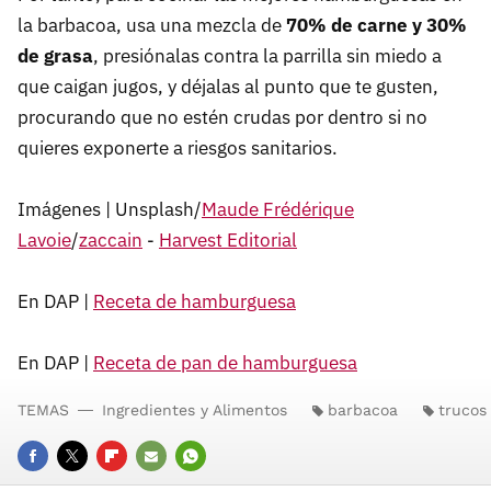
la barbacoa, usa una mezcla de
70% de carne y 30%
de grasa
, presiónalas contra la parrilla sin miedo a
que caigan jugos, y déjalas al punto que te gusten,
procurando que no estén crudas por dentro si no
quieres exponerte a riesgos sanitarios.
Imágenes | Unsplash/
Maude Frédérique
Lavoie
/
zaccain
-
Harvest Editorial
En DAP |
Receta de hamburguesa
En DAP |
Receta de pan de hamburguesa
TEMAS
Ingredientes y Alimentos
barbacoa
trucos
FACEBOOK
TWITTER
FLIPBOARD
E-
WHATSAPP