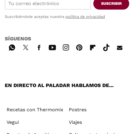
SUSCRIBIR
Suscribiéndote aceptas nuestra
política de privacidad
SÍGUENOS
Wh
Twi
Fac
You
Inst
Pint
Flip
Tikt
E-
ats
tter
ebo
tub
agr
ere
boa
ok
mai
App
ok
e
am
st
rd
l
EN DIRECTO AL PALADAR HABLAMOS DE...
Recetas con Thermomix
Postres
Vegui
Viajes