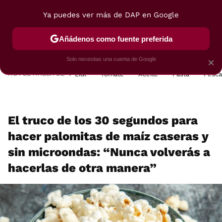
Ya puedes ver más de DAP en Google
MENÚ
NUEVO
Añádenos como fuente preferida
POSTRES
VIAJES
SELECCIÓN
VEGUI
Solo necesitas una cuenta de Google
×
HOY SE HABLA DE
Lidl
Tomate
Aceite
Pasta
Pesc
El truco de los 30 segundos para
hacer palomitas de maíz caseras y
sin microondas: “Nunca volverás a
hacerlas de otra manera”