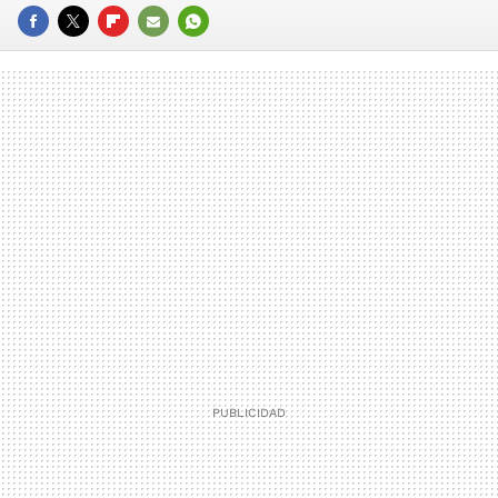
FACEBOOK
TWITTER
FLIPBOARD
E-
WHATSAPP
MAIL