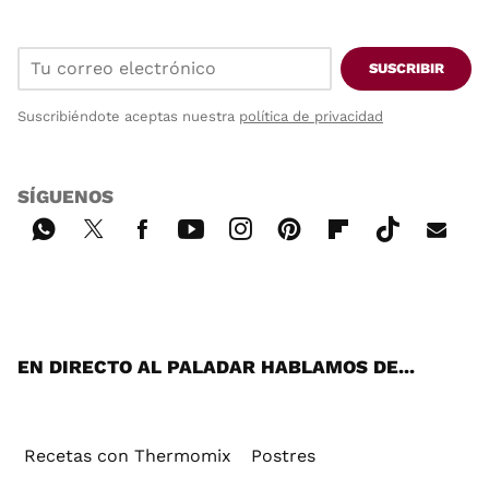
SUSCRIBIR
Suscribiéndote aceptas nuestra
política de privacidad
SÍGUENOS
Wh
Twi
Fac
You
Inst
Pint
Flip
Tikt
E-
ats
tter
ebo
tub
agr
ere
boa
ok
mai
App
ok
e
am
st
rd
l
EN DIRECTO AL PALADAR HABLAMOS DE...
Recetas con Thermomix
Postres