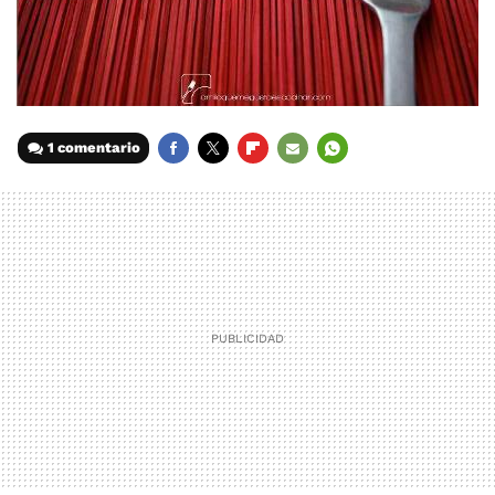
1 comentario
FACEBOOK
TWITTER
FLIPBOARD
E-
WHATSAPP
MAIL