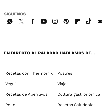
SÍGUENOS
Wh
Twi
Fac
You
Inst
Pint
Flip
Tikt
E-
ats
tter
ebo
tub
agr
ere
boa
ok
mai
App
ok
e
am
st
rd
l
EN DIRECTO AL PALADAR HABLAMOS DE...
Recetas con Thermomix
Postres
Vegui
Viajes
Recetas de Aperitivos
Cultura gastronómica
Pollo
Recetas Saludables