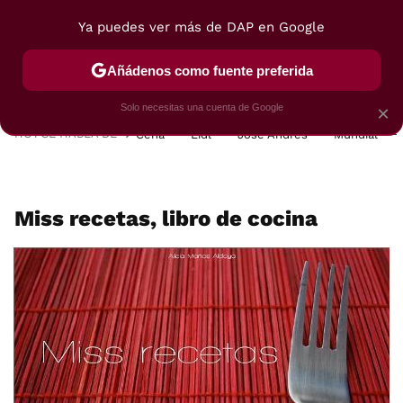
Ya puedes ver más de DAP en Google
MENÚ
NUEVO
Añádenos como fuente preferida
POSTRES
VIAJES
SELECCIÓN
VEGUI
Solo necesitas una cuenta de Google
×
HOY SE HABLA DE
Cena
Lidl
José Andrés
Mundial
Miss recetas, libro de cocina