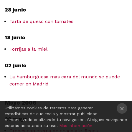
28 junio
Tarta de queso con tomates
18 junio
Torrijas a la miel
02 junio
La hamburguesa más cara del mundo se puede
comer en Madrid
Mayo 2006
Utilizamos cookies de terceros para generar
estadísticas de audiencia y mostrar publicidad
20 mayo
×
personalizada analizando tu navegación. Si sigues navegando
estarás aceptando su uso.
Más información
Crepes con crema de chocolate. Receta