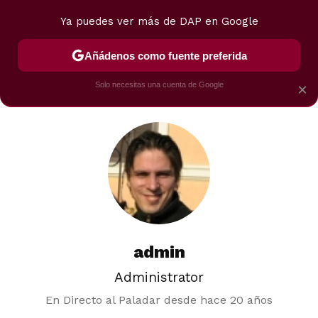
Ya puedes ver más de DAP en Google
MENÚ
NUEVO
Añádenos como fuente preferida
POSTRES
VIAJES
SELECCIÓN
VEGUI
Solo necesitas una cuenta de Google
×
admin
Administrator
En Directo al Paladar desde
hace 20 años