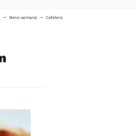
o
Menú semanal
Cafetera
n