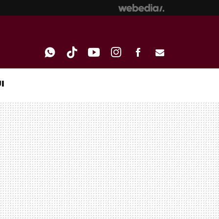
I
WHATSAPP
TIKTOK
YOUTUBE
INSTAGRAM
FACEBOOK
E-
MAIL