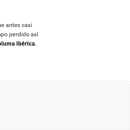
ue antes casi
mpo perdido así
pluma ibérica
.