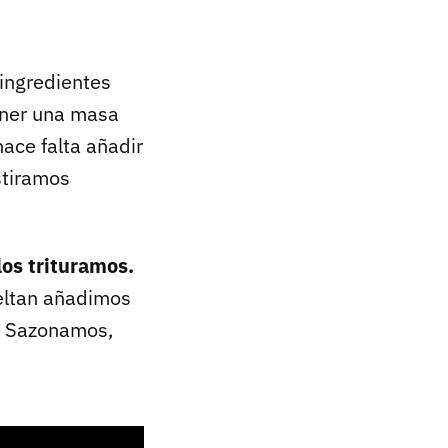
ingredientes
ener una masa
ace falta añadir
stiramos
los trituramos.
eltan añadimos
s. Sazonamos,