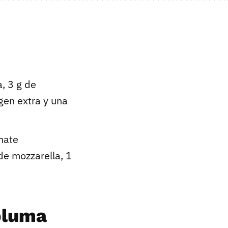
, 3 g de
gen extra y una
mate
de mozzarella, 1
pluma