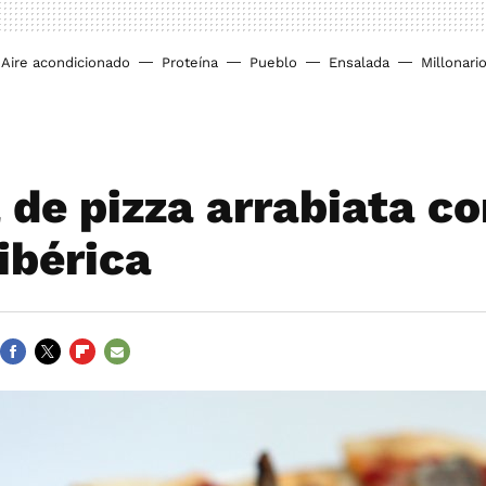
Aire acondicionado
Proteína
Pueblo
Ensalada
Millonari
 de pizza arrabiata co
ibérica
FACEBOOK
TWITTER
FLIPBOARD
E-
MAIL