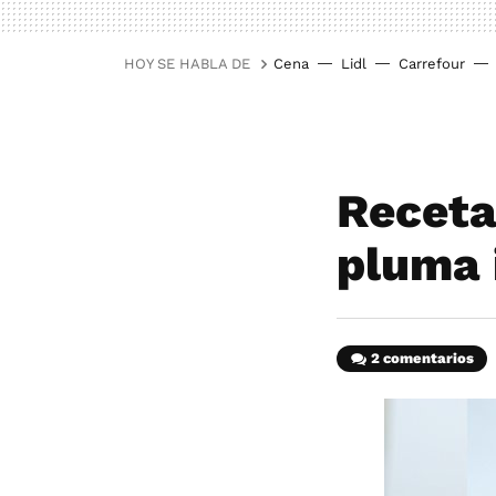
HOY SE HABLA DE
Cena
Lidl
Carrefour
Receta
pluma 
2 comentarios