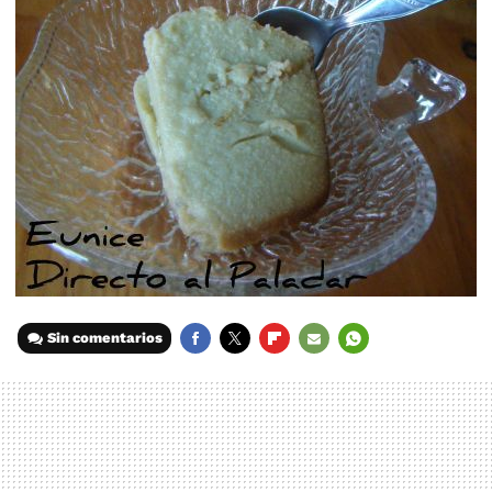
Sin comentarios
FACEBOOK
TWITTER
FLIPBOARD
E-
WHATSAPP
MAIL