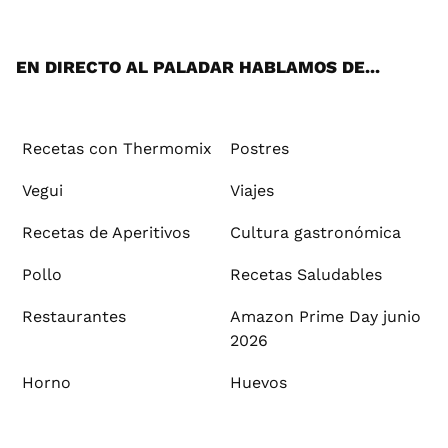
ats
tter
ebo
tub
agr
ere
boa
ok
mai
App
ok
e
am
st
rd
l
EN DIRECTO AL PALADAR HABLAMOS DE...
Recetas con Thermomix
Postres
Vegui
Viajes
Recetas de Aperitivos
Cultura gastronómica
Pollo
Recetas Saludables
Restaurantes
Amazon Prime Day junio
2026
Horno
Huevos