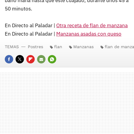
baño maría hasta que esté cuajado, durante unos 45 a
50 minutos.
En Directo al Paladar |
Otra receta de flan de manzana
En Directo al Paladar |
Manzanas asadas con queso
TEMAS
Postres
flan
Manzanas
flan de manz
FACEBOOK
TWITTER
FLIPBOARD
E-
WHATSAPP
MAIL