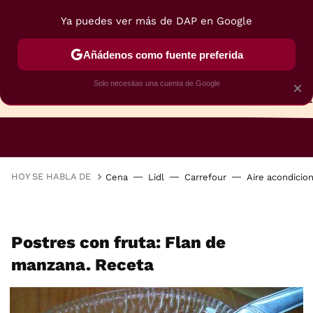
Ya puedes ver más de DAP en Google
Añádenos como fuente preferida
Solo necesitas una cuenta de Google
×
TARTAS
BIZCOCHOS
GALLETAS
HOY SE HABLA DE
Cena
Lidl
Carrefour
Aire acondicio
Postres con fruta: Flan de
manzana. Receta