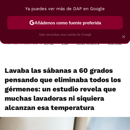
Ya puedes ver más de DAP en Google
MENÚ
NUEVO
Añádenos como fuente preferida
POSTRES
VIAJES
SELECCIÓN
VEGUI
Solo necesitas una cuenta de Google
×
HOY SE HABLA DE
Cena
Lidl
José Andrés
Mundial
Lavaba las sábanas a 60 grados
pensando que eliminaba todos los
gérmenes: un estudio revela que
muchas lavadoras ni siquiera
alcanzan esa temperatura