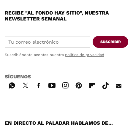
RECIBE "AL FONDO HAY SITIO", NUESTRA
NEWSLETTER SEMANAL
SUSCRIBIR
Suscribiéndote aceptas nuestra
política de privacidad
SÍGUENOS
Wh
Twi
Fac
You
Inst
Pint
Flip
Tikt
E-
ats
tter
ebo
tub
agr
ere
boa
ok
mai
App
ok
e
am
st
rd
l
EN DIRECTO AL PALADAR HABLAMOS DE...