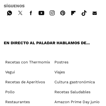
SÍGUENOS
Wh
Twi
Fac
You
Inst
Pint
Flip
Tikt
E-
ats
tter
ebo
tub
agr
ere
boa
ok
mai
App
ok
e
am
st
rd
l
EN DIRECTO AL PALADAR HABLAMOS DE...
Recetas con Thermomix
Postres
Vegui
Viajes
Recetas de Aperitivos
Cultura gastronómica
Pollo
Recetas Saludables
Restaurantes
Amazon Prime Day junio