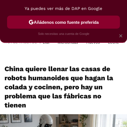
Ya puedes ver más de DAP en Google
MENÚ
NUEVO
Añádenos como fuente preferida
POSTRES
VIAJES
SELECCIÓN
VEGUI
Solo necesitas una cuenta de Google
×
HOY SE HABLA DE
Lidl
Microondas
Huevos
Leche
China quiere llenar las casas de
robots humanoides que hagan la
colada y cocinen, pero hay un
problema que las fábricas no
tienen