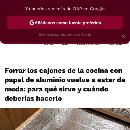
Ya puedes ver más de DAP en Google
MENÚ
NUEVO
Añádenos como fuente preferida
POSTRES
VIAJES
SELECCIÓN
VEGUI
Solo necesitas una cuenta de Google
×
HOY SE HABLA DE
Cena
Lidl
José Andrés
Mundial
Forrar los cajones de la cocina con
papel de aluminio vuelve a estar de
moda: para qué sirve y cuándo
deberías hacerlo