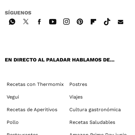
SÍGUENOS
Wh
Twi
Fac
You
Inst
Pint
Flip
Tikt
E-
ats
tter
ebo
tub
agr
ere
boa
ok
mai
App
ok
e
am
st
rd
l
EN DIRECTO AL PALADAR HABLAMOS DE...
Recetas con Thermomix
Postres
Vegui
Viajes
Recetas de Aperitivos
Cultura gastronómica
Pollo
Recetas Saludables
Restaurantes
Amazon Prime Day junio