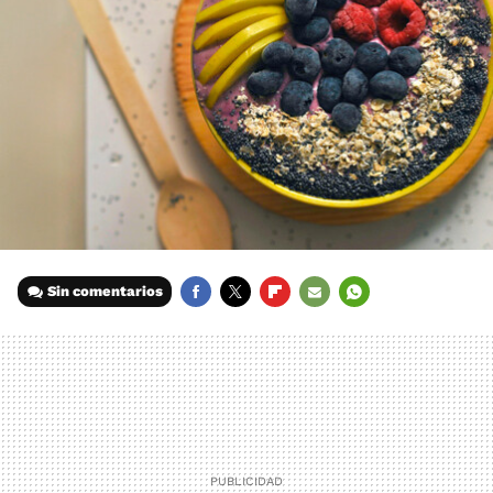
Sin comentarios
FACEBOOK
TWITTER
FLIPBOARD
E-
WHATSAPP
MAIL