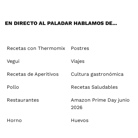
ats
tter
ebo
tub
agr
ere
boa
ok
mai
App
ok
e
am
st
rd
l
EN DIRECTO AL PALADAR HABLAMOS DE...
Recetas con Thermomix
Postres
Vegui
Viajes
Recetas de Aperitivos
Cultura gastronómica
Pollo
Recetas Saludables
Restaurantes
Amazon Prime Day junio
2026
Horno
Huevos