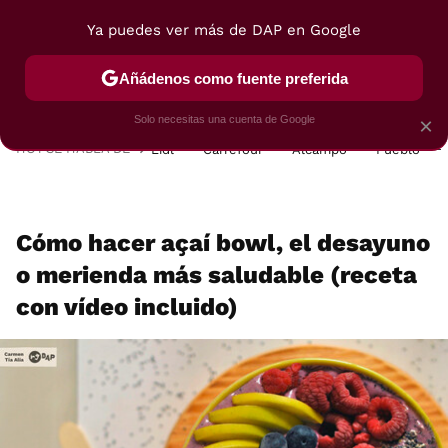
Ya puedes ver más de DAP en Google
MENÚ
NUEVO
Añádenos como fuente preferida
POSTRES
VIAJES
SELECCIÓN
VEGUI
Solo necesitas una cuenta de Google
×
HOY SE HABLA DE
Lidl
Carrefour
Alcampo
Pueblo
Cómo hacer açaí bowl, el desayuno
o merienda más saludable (receta
con vídeo incluido)