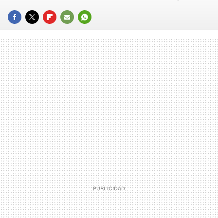
FACEBOOK
TWITTER
FLIPBOARD
E-
WHATSAPP
MAIL