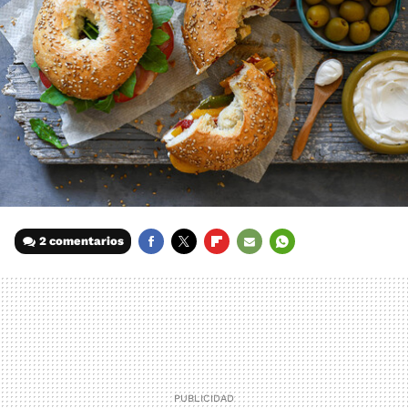
2 comentarios
FACEBOOK
TWITTER
FLIPBOARD
E-
WHATSAPP
MAIL