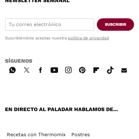
NEWSLETTER SEMANAL
SUSCRIBIR
Suscribiéndote aceptas nuestra
política de privacidad
SÍGUENOS
Wh
Twi
Fac
You
Inst
Pint
Flip
Tikt
E-
ats
tter
ebo
tub
agr
ere
boa
ok
mai
App
ok
e
am
st
rd
l
EN DIRECTO AL PALADAR HABLAMOS DE...
Recetas con Thermomix
Postres