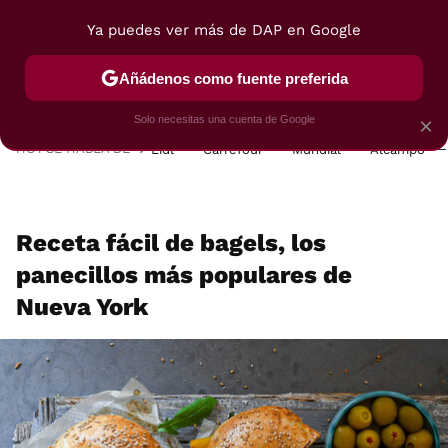
Ya puedes ver más de DAP en Google
MENÚ
NUEVO
Añádenos como fuente preferida
POSTRES
VIAJES
SELECCIÓN
VEGUI
Solo necesitas una cuenta de Google
×
HOY SE HABLA DE
Lidl
Carrefour
Mundial
Alcampo
Receta fácil de bagels, los
panecillos más populares de
Nueva York