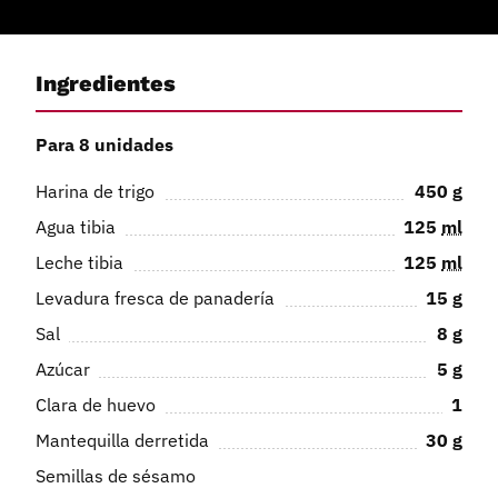
Ingredientes
Para 8 unidades
Harina de trigo
450
g
Agua tibia
125
ml
Leche tibia
125
ml
Levadura fresca de panadería
15
g
Sal
8
g
Azúcar
5
g
Clara de huevo
1
Mantequilla derretida
30
g
Semillas de sésamo