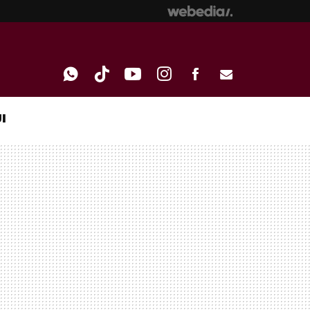
I
WHATSAPP
TIKTOK
YOUTUBE
INSTAGRAM
FACEBOOK
E-
MAIL