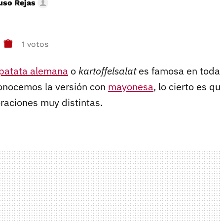
uso Rejas
1 votos
 patata alemana
o
kartoffelsalat
es famosa en toda
onocemos la versión con
mayonesa
, lo cierto es q
raciones muy distintas.