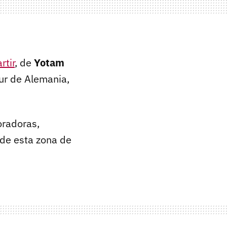
tir
, de
Yotam
sur de Alemania,
oradoras,
 de esta zona de