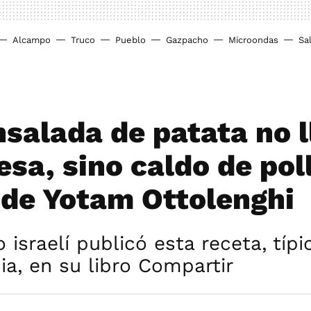
Alcampo
Truco
Pueblo
Gazpacho
Microondas
Sa
nsalada de patata no l
sa, sino caldo de pol
 de Yotam Ottolenghi
 israelí publicó esta receta, típi
a, en su libro Compartir