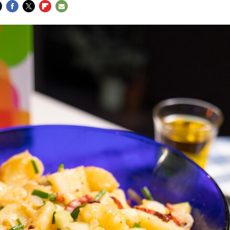
FACEBOOK
TWITTER
FLIPBOARD
E-
MAIL