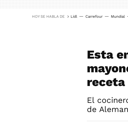
HOY SE HABLA DE
Lidl
Carrefour
Mundial
Esta e
mayone
receta
El cocinero
de Alemani