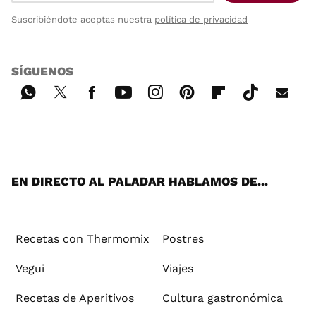
Suscribiéndote aceptas nuestra
política de privacidad
SÍGUENOS
Wh
Twi
Fac
You
Inst
Pint
Flip
Tikt
E-
ats
tter
ebo
tub
agr
ere
boa
ok
mai
App
ok
e
am
st
rd
l
EN DIRECTO AL PALADAR HABLAMOS DE...
Recetas con Thermomix
Postres
Vegui
Viajes
Recetas de Aperitivos
Cultura gastronómica