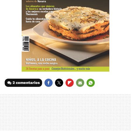
2 comentarios
FACEBOOK
TWITTER
FLIPBOARD
E-
WHATSAPP
MAIL