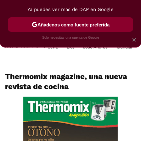
Ya puedes ver más de DAP en Google
MENÚ
NUEVO
Añádenos como fuente preferida
POSTRES
VIAJES
SELECCIÓN
VEGUI
Solo necesitas una cuenta de Google
×
HOY SE HABLA DE
Cena
Lidl
José Andrés
Mundial
Thermomix magazine, una nueva
revista de cocina