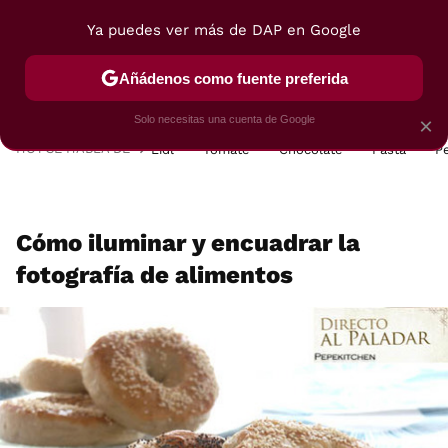
Ya puedes ver más de DAP en Google
MENÚ
NUEVO
Añádenos como fuente preferida
POSTRES
VIAJES
SELECCIÓN
VEGUI
Solo necesitas una cuenta de Google
×
HOY SE HABLA DE
Lidl
Tomate
Chocolate
Pasta
P
Cómo iluminar y encuadrar la
fotografía de alimentos