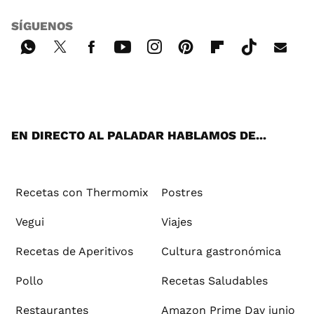
SÍGUENOS
Wh
Twi
Fac
You
Inst
Pint
Flip
Tikt
E-
ats
tter
ebo
tub
agr
ere
boa
ok
mai
App
ok
e
am
st
rd
l
EN DIRECTO AL PALADAR HABLAMOS DE...
Recetas con Thermomix
Postres
Vegui
Viajes
Recetas de Aperitivos
Cultura gastronómica
Pollo
Recetas Saludables
Restaurantes
Amazon Prime Day junio