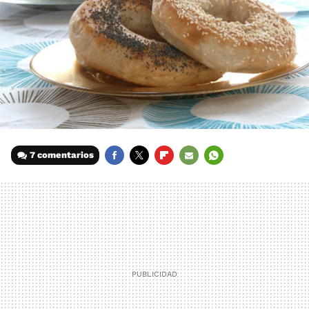
7 comentarios
FACEBOOK
TWITTER
FLIPBOARD
E-
WHATSAPP
MAIL