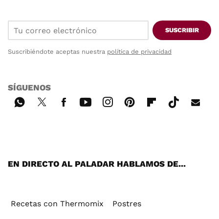
SUSCRIBIR
Suscribiéndote aceptas nuestra
política de privacidad
SÍGUENOS
Wh
Twi
Fac
You
Inst
Pint
Flip
Tikt
E-
ats
tter
ebo
tub
agr
ere
boa
ok
mai
App
ok
e
am
st
rd
l
EN DIRECTO AL PALADAR HABLAMOS DE...
Recetas con Thermomix
Postres