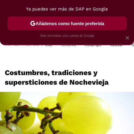
Ya puedes ver más de DAP en Google
MENÚ
NUEVO
Añádenos como fuente preferida
POSTRES
VIAJES
SELECCIÓN
VEGUI
Solo necesitas una cuenta de Google
×
HOY SE HABLA DE
Lidl
Tenerife
Alcampo
Azúcar
G
Costumbres, tradiciones y
supersticiones de Nochevieja