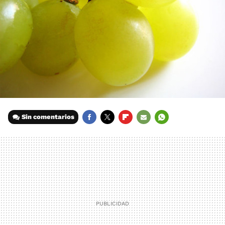
Sin comentarios
FACEBOOK
TWITTER
FLIPBOARD
E-
WHATSAPP
MAIL