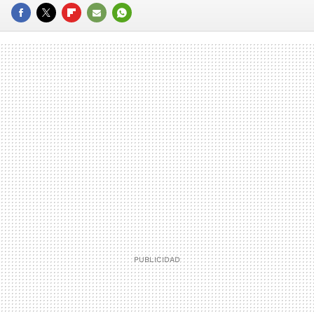
FACEBOOK
TWITTER
FLIPBOARD
E-
WHATSAPP
MAIL