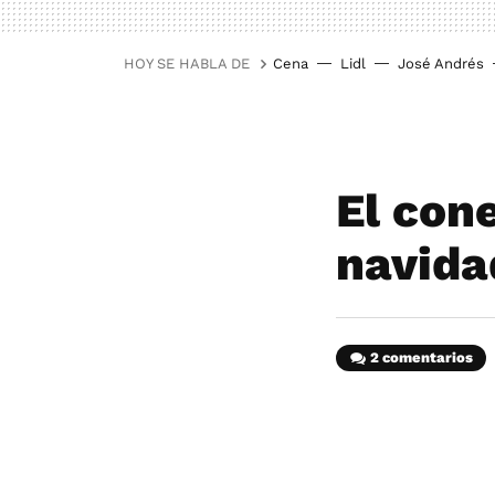
HOY SE HABLA DE
Cena
Lidl
José Andrés
El cone
navida
2 comentarios