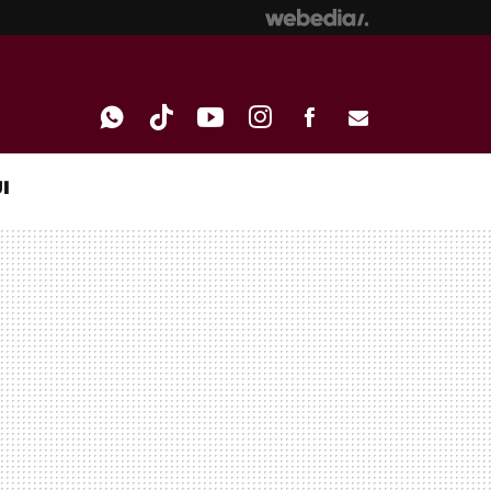
I
WHATSAPP
TIKTOK
YOUTUBE
INSTAGRAM
FACEBOOK
E-
MAIL