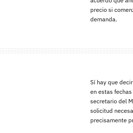
acuerdo que aho
precio si comenz
demanda.
Sí hay que deci
en estas fechas
secretario del 
solicitud neces
precisamente pr