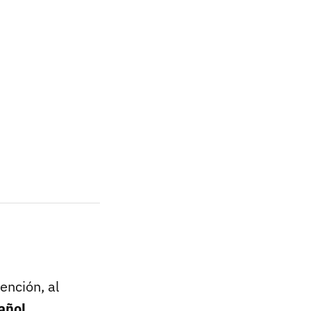
ención, al
añol
,