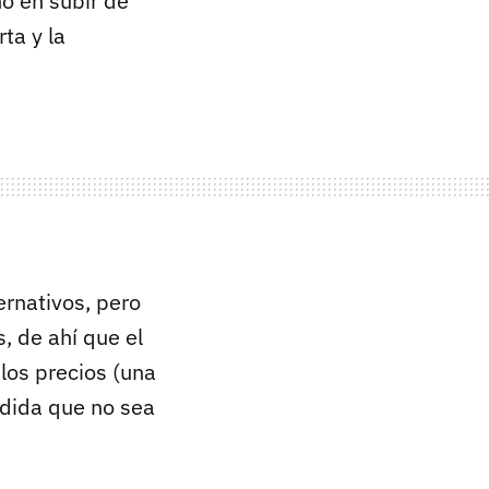
o en subir de
ta y la
rnativos, pero
, de ahí que el
los precios (una
edida que no sea