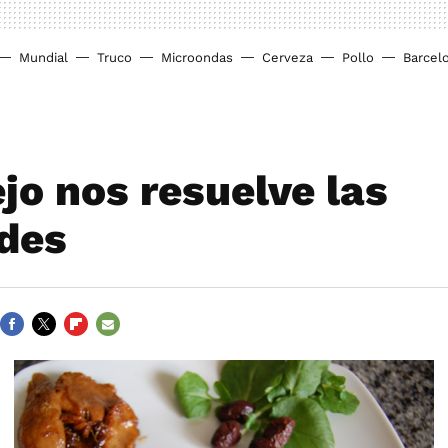
Mundial
Truco
Microondas
Cerveza
Pollo
Barcel
jo nos resuelve las
des
FACEBOOK
TWITTER
FLIPBOARD
E-
MAIL