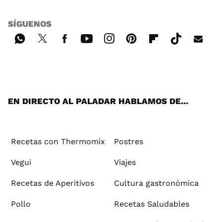
SÍGUENOS
Wh
Twi
Fac
You
Inst
Pint
Flip
Tikt
E-
ats
tter
ebo
tub
agr
ere
boa
ok
mai
App
ok
e
am
st
rd
l
EN DIRECTO AL PALADAR HABLAMOS DE...
Recetas con Thermomix
Postres
Vegui
Viajes
Recetas de Aperitivos
Cultura gastronómica
Pollo
Recetas Saludables