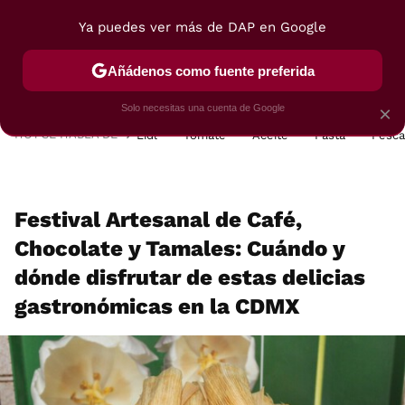
Ya puedes ver más de DAP en Google
MENÚ
NUEVO
Añádenos como fuente preferida
POSTRES
VIAJES
SELECCIÓN
VEGUI
Solo necesitas una cuenta de Google
×
HOY SE HABLA DE
Lidl
Tomate
Aceite
Pasta
Pesc
Festival Artesanal de Café,
Chocolate y Tamales: Cuándo y
dónde disfrutar de estas delicias
gastronómicas en la CDMX