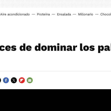
Aire acondicionado
Proteína
Ensalada
Millonario
Chocol
ces de dominar los pal
FACEBOOK
TWITTER
FLIPBOARD
E-
MAIL