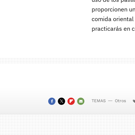
proporcionen un
comida oriental 
practicarás en c
TEMAS
Otros
FACEBOOK
TWITTER
FLIPBOARD
E-
MAIL