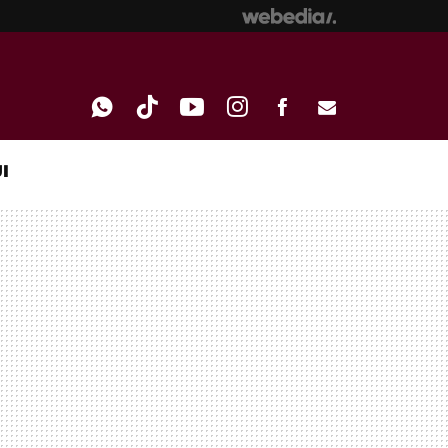
I
WHATSAPP
TIKTOK
YOUTUBE
INSTAGRAM
FACEBOOK
E-
MAIL