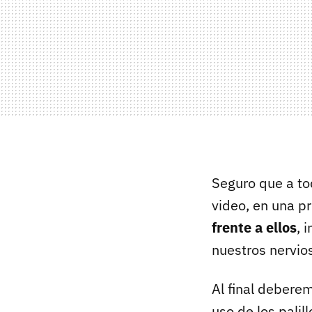
Seguro que a to
video, en una p
frente a ellos
, 
nuestros nervio
Al final debere
uso de los palil