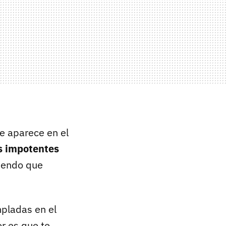
e aparece en el
s impotentes
ciendo que
mpladas en el
or es que te