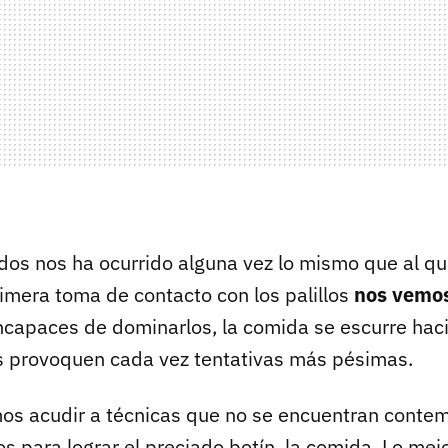
dos nos ha ocurrido alguna vez lo mismo que al qu
rimera toma de contacto con los palillos
nos vemo
incapaces de dominarlos, la comida se escurre ha
s provoquen cada vez tentativas más pésimas.
mos acudir a técnicas que no se encuentran conte
los para lograr el preciado botín, la comida. Lo mej