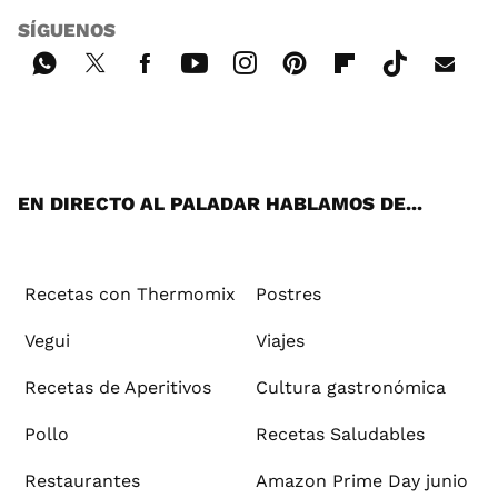
SÍGUENOS
Wh
Twi
Fac
You
Inst
Pint
Flip
Tikt
E-
ats
tter
ebo
tub
agr
ere
boa
ok
mai
App
ok
e
am
st
rd
l
EN DIRECTO AL PALADAR HABLAMOS DE...
Recetas con Thermomix
Postres
Vegui
Viajes
Recetas de Aperitivos
Cultura gastronómica
Pollo
Recetas Saludables
Restaurantes
Amazon Prime Day junio