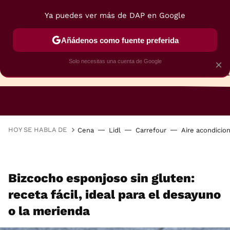
Ya puedes ver más de DAP en Google
Añádenos como fuente preferida
Solo necesitas una cuenta de Google
×
TARTAS
BIZCOCHOS
GALLETAS
HOY SE HABLA DE
Cena
Lidl
Carrefour
Aire acondicio
Bizcocho esponjoso sin gluten:
receta fácil, ideal para el desayuno
o la merienda