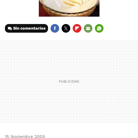
Sin comentarios
FACEBOOK
TWITTER
FLIPBOARD
E-
WHATSAPP
MAIL
15 Noviembre 2005