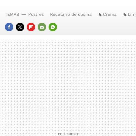
TEMAS
Postres
Recetario de cocina
Crema
Lim
FACEBOOK
TWITTER
FLIPBOARD
E-
WHATSAPP
MAIL