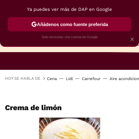
Ya puedes ver más de DAP en Google
Añádenos como fuente preferida
Solo necesitas una cuenta de Google
×
TARTAS
BIZCOCHOS
GALLETAS
HOY SE HABLA DE
Cena
Lidl
Carrefour
Aire acondicio
Crema de limón