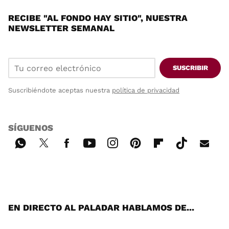
RECIBE "AL FONDO HAY SITIO", NUESTRA
NEWSLETTER SEMANAL
SUSCRIBIR
Suscribiéndote aceptas nuestra
política de privacidad
SÍGUENOS
Wh
Twi
Fac
You
Inst
Pint
Flip
Tikt
E-
ats
tter
ebo
tub
agr
ere
boa
ok
mai
App
ok
e
am
st
rd
l
EN DIRECTO AL PALADAR HABLAMOS DE...