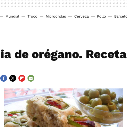
Mundial
Truco
Microondas
Cerveza
Pollo
Barcel
ia de orégano. Receta
FACEBOOK
TWITTER
FLIPBOARD
E-
MAIL