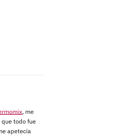
hermomix
, me
 que todo fue
 me apetecía