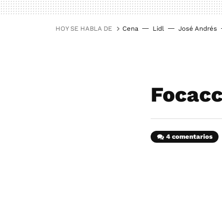
HOY SE HABLA DE
Cena
Lidl
José Andrés
Focacc
4 comentarios