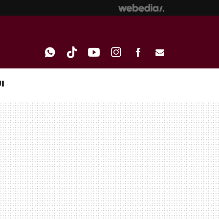
I
WHATSAPP
TIKTOK
YOUTUBE
INSTAGRAM
FACEBOOK
E-
MAIL