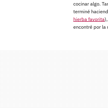
cocinar algo. T
terminé hacien
hierba favorita
)
encontré por la 