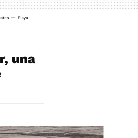
cates
Playa
r, una
e