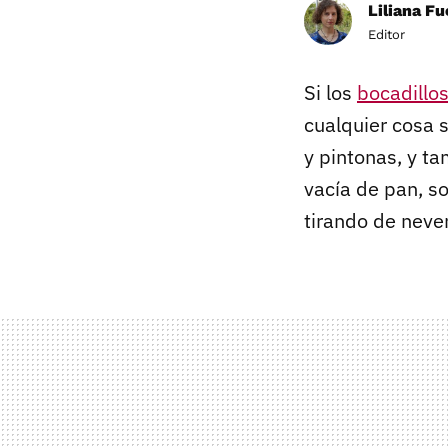
Liliana F
Editor
Si los
bocadillo
cualquier cosa 
y pintonas, y t
vacía de pan, s
tirando de neve