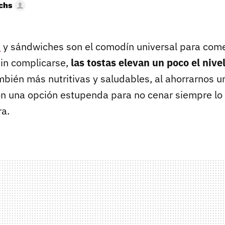
uchs
s
y sándwiches son el comodín universal para come
sin complicarse,
las tostas elevan un poco el nive
ambién más nutritivas y saludables, al ahorrarnos 
on una opción estupenda para no cenar siempre lo
ra.