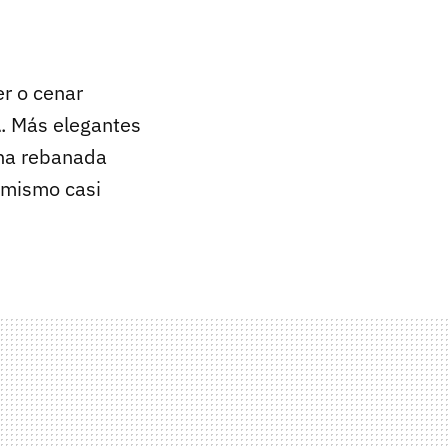
r o cenar
l
. Más elegantes
una rebanada
 mismo casi