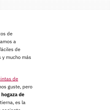
tos de
 vamos a
fáciles de
os y mucho más
intas de
os guste, pero
a
hogaza de
tierna, es la