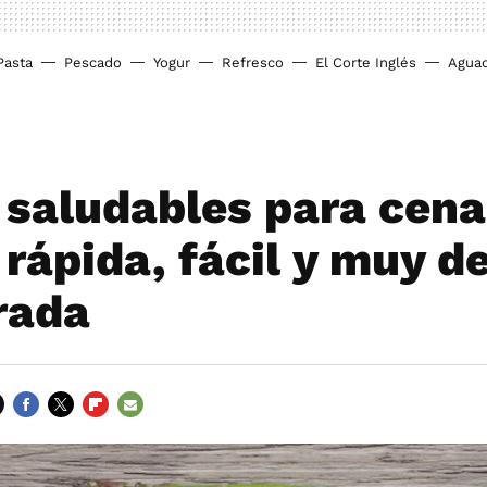
Pasta
Pescado
Yogur
Refresco
El Corte Inglés
Agua
 saludables para cena
rápida, fácil y muy d
rada
FACEBOOK
TWITTER
FLIPBOARD
E-
MAIL