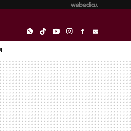
I
WHATSAPP
TIKTOK
YOUTUBE
INSTAGRAM
FACEBOOK
E-
MAIL