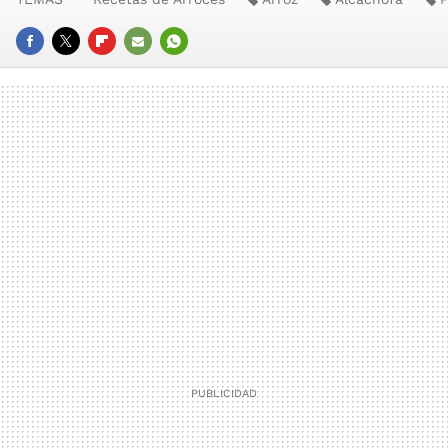
FACEBOOK
TWITTER
FLIPBOARD
E-
WHATSAPP
MAIL