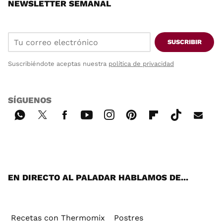
NEWSLETTER SEMANAL
SUSCRIBIR
Suscribiéndote aceptas nuestra
política de privacidad
SÍGUENOS
Wh
Twi
Fac
You
Inst
Pint
Flip
Tikt
E-
ats
tter
ebo
tub
agr
ere
boa
ok
mai
App
ok
e
am
st
rd
l
EN DIRECTO AL PALADAR HABLAMOS DE...
Recetas con Thermomix
Postres