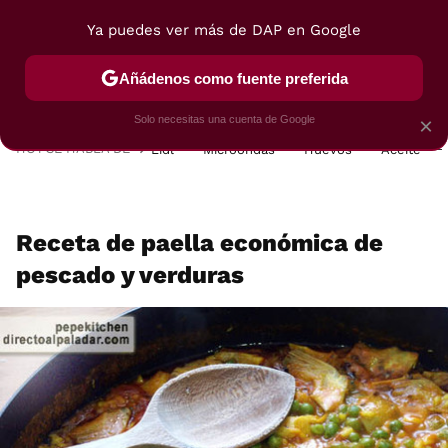
Ya puedes ver más de DAP en Google
MENÚ
NUEVO
Añádenos como fuente preferida
POSTRES
VIAJES
SELECCIÓN
VEGUI
Solo necesitas una cuenta de Google
×
HOY SE HABLA DE
Lidl
Microondas
Huevos
Aceite
Receta de paella económica de
pescado y verduras