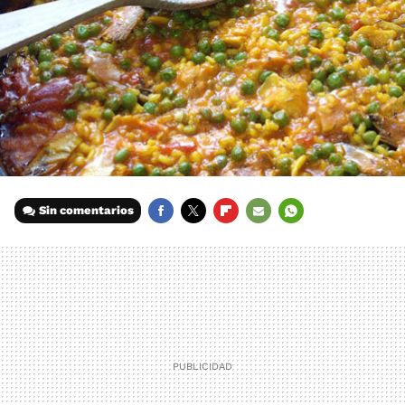
Sin comentarios
FACEBOOK
TWITTER
FLIPBOARD
E-
WHATSAPP
MAIL