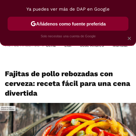
Ya puedes ver más de DAP en Google
MENÚ
NUEVO
Añádenos como fuente preferida
POSTRES
VIAJES
SELECCIÓN
VEGUI
Solo necesitas una cuenta de Google
×
HOY SE HABLA DE
Cena
Lidl
José Andrés
Mundial
Fajitas de pollo rebozadas con
cerveza: receta fácil para una cena
divertida