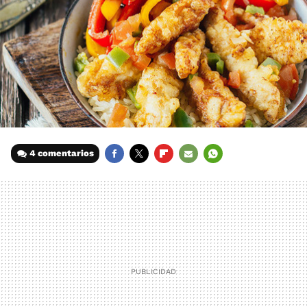
4 comentarios
FACEBOOK
TWITTER
FLIPBOARD
E-
WHATSAPP
MAIL