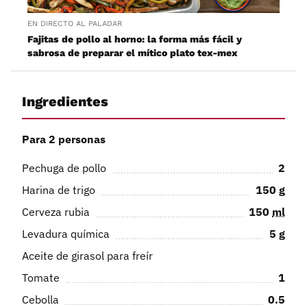
EN DIRECTO AL PALADAR
Fajitas de pollo al horno: la forma más fácil y
sabrosa de preparar el mítico plato tex-mex
Ingredientes
Para 2 personas
Pechuga de pollo
2
Harina de trigo
150
g
Cerveza rubia
150
ml
Levadura química
5
g
Aceite de girasol para freír
Tomate
1
Cebolla
0.5