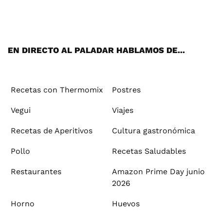
Wh
Twi
Fac
You
Inst
Pint
Flip
Tikt
E-
ats
tter
ebo
tub
agr
ere
boa
ok
mai
App
ok
e
am
st
rd
l
EN DIRECTO AL PALADAR HABLAMOS DE...
Recetas con Thermomix
Postres
Vegui
Viajes
Recetas de Aperitivos
Cultura gastronómica
Pollo
Recetas Saludables
Restaurantes
Amazon Prime Day junio
2026
Horno
Huevos