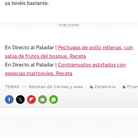
ya tenéis bastante.
En Directo al Paladar |
Pechugas de pollo rellenas, con
salsa de frutos del bosque. Receta
En Directo al Paladar |
Contramuslos estofados con
especias marroquíes. Receta
TEMAS
Recetas de Carnes y aves
Zanahoria
Pica
FACEBOOK
TWITTER
FLIPBOARD
E-
WHATSAPP
MAIL