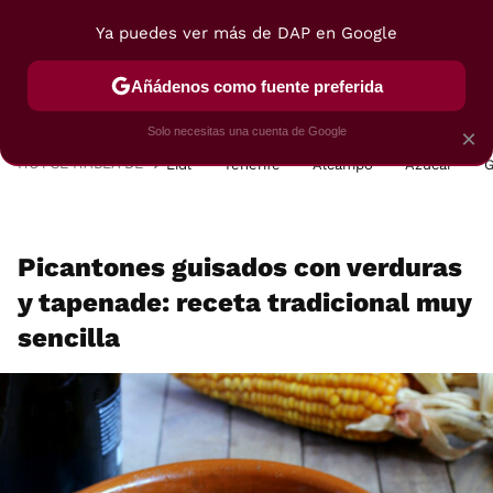
Ya puedes ver más de DAP en Google
MENÚ
NUEVO
Añádenos como fuente preferida
POSTRES
VIAJES
SELECCIÓN
VEGUI
Solo necesitas una cuenta de Google
×
HOY SE HABLA DE
Lidl
Tenerife
Alcampo
Azúcar
G
Picantones guisados con verduras
y tapenade: receta tradicional muy
sencilla