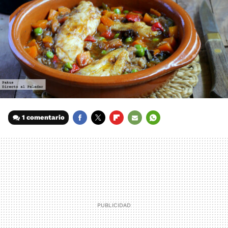
1 comentario
FACEBOOK
TWITTER
FLIPBOARD
E-
WHATSAPP
MAIL