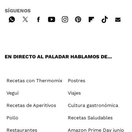
SÍGUENOS
Wh
Twi
Fac
You
Inst
Pint
Flip
Tikt
E-
ats
tter
ebo
tub
agr
ere
boa
ok
mai
App
ok
e
am
st
rd
l
EN DIRECTO AL PALADAR HABLAMOS DE...
Recetas con Thermomix
Postres
Vegui
Viajes
Recetas de Aperitivos
Cultura gastronómica
Pollo
Recetas Saludables
Restaurantes
Amazon Prime Day junio