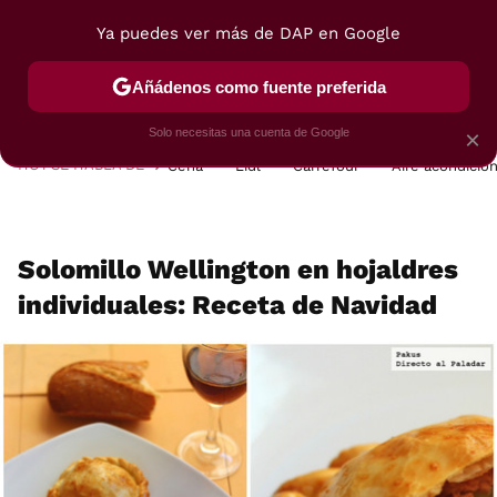
Ya puedes ver más de DAP en Google
MENÚ
NUEVO
Añádenos como fuente preferida
POSTRES
VIAJES
SELECCIÓN
VEGUI
Solo necesitas una cuenta de Google
×
HOY SE HABLA DE
Cena
Lidl
Carrefour
Aire acondicio
Solomillo Wellington en hojaldres
individuales: Receta de Navidad