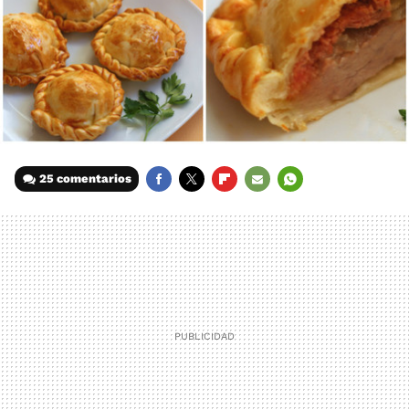
25 comentarios
FACEBOOK
TWITTER
FLIPBOARD
E-
WHATSAPP
MAIL