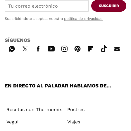
SUSCRIBIR
Suscribiéndote aceptas nuestra
política de privacidad
SÍGUENOS
Wh
Twi
Fac
You
Inst
Pint
Flip
Tikt
E-
ats
tter
ebo
tub
agr
ere
boa
ok
mai
App
ok
e
am
st
rd
l
EN DIRECTO AL PALADAR HABLAMOS DE...
Recetas con Thermomix
Postres
Vegui
Viajes