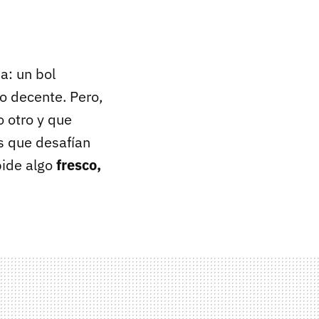
a: un bol
o decente. Pero,
o otro y que
s que desafían
pide algo
fresco,