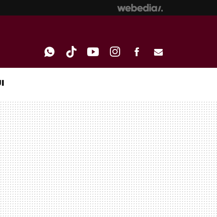
I
WHATSAPP
TIKTOK
YOUTUBE
INSTAGRAM
FACEBOOK
E-
MAIL