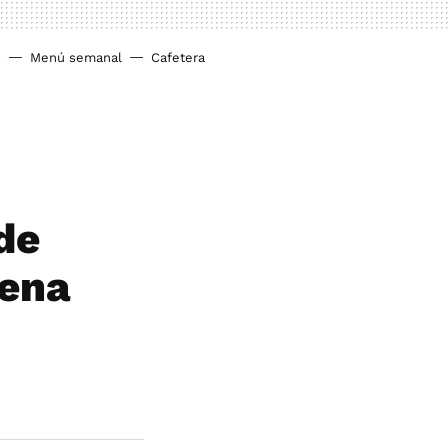
o
Menú semanal
Cafetera
de
cena