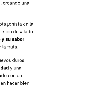
s, creando una
otagonista en la
ersión desalado
 y su sabor
la fruta.
huevos duros
idad
y una
gado con un
ben hacer bien