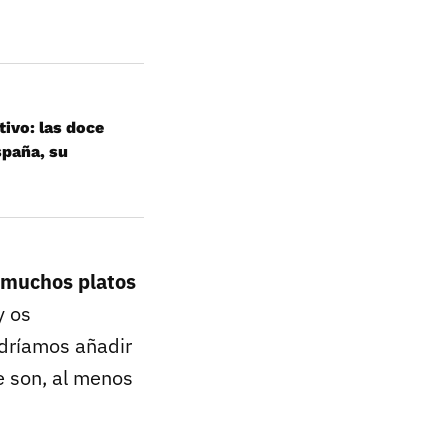
tivo: las doce
spaña, su
muchos platos
y os
odríamos añadir
e son, al menos