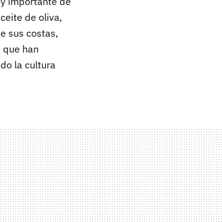
y importante de
ceite de oliva,
de sus costas,
s que han
o la cultura