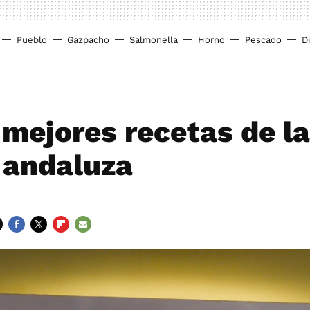
Pueblo
Gazpacho
Salmonella
Horno
Pescado
D
 mejores recetas de la
 andaluza
FACEBOOK
TWITTER
FLIPBOARD
E-
MAIL