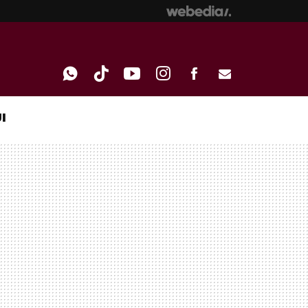
I
WHATSAPP
TIKTOK
YOUTUBE
INSTAGRAM
FACEBOOK
E-
MAIL