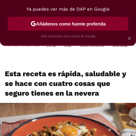
Ya puedes ver más de DAP en Google
MENÚ
NUEVO
Añádenos como fuente preferida
POSTRES
VIAJES
SELECCIÓN
VEGUI
Solo necesitas una cuenta de Google
×
HOY SE HABLA DE
Cena
Lidl
José Andrés
Mundial
Esta receta es rápida, saludable y
se hace con cuatro cosas que
seguro tienes en la nevera