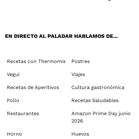
Wh
Twi
Fac
You
Inst
Pint
Flip
Tikt
E-
ats
tter
ebo
tub
agr
ere
boa
ok
mai
App
ok
e
am
st
rd
l
EN DIRECTO AL PALADAR HABLAMOS DE...
Recetas con Thermomix
Postres
Vegui
Viajes
Recetas de Aperitivos
Cultura gastronómica
Pollo
Recetas Saludables
Restaurantes
Amazon Prime Day junio
2026
Horno
Huevos