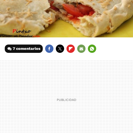
7 comentarios
FACEBOOK
TWITTER
FLIPBOARD
E-
WHATSAPP
MAIL