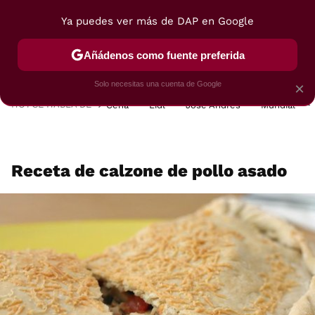
Ya puedes ver más de DAP en Google
MENÚ
NUEVO
Añádenos como fuente preferida
POSTRES
VIAJES
SELECCIÓN
VEGUI
Solo necesitas una cuenta de Google
×
HOY SE HABLA DE
Cena
Lidl
José Andrés
Mundial
Receta de calzone de pollo asado