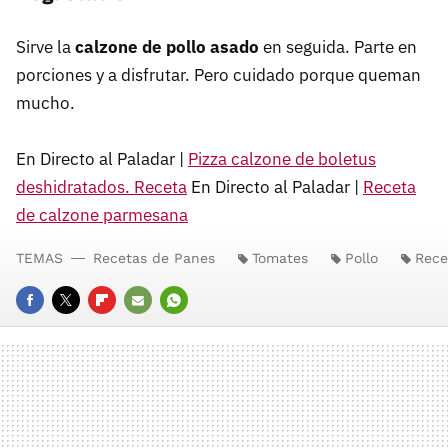
Sirve la
calzone de pollo asado
en seguida. Parte en
porciones y a disfrutar. Pero cuidado porque queman
mucho.
En Directo al Paladar |
Pizza calzone de boletus
deshidratados. Receta
En Directo al Paladar |
Receta
de calzone parmesana
TEMAS
Recetas de Panes
Tomates
Pollo
Rece
FACEBOOK
TWITTER
FLIPBOARD
E-
WHATSAPP
MAIL