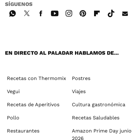
SÍGUENOS
Wh
Twi
Fac
You
Inst
Pint
Flip
Tikt
E-
ats
tter
ebo
tub
agr
ere
boa
ok
mai
App
ok
e
am
st
rd
l
EN DIRECTO AL PALADAR HABLAMOS DE...
Recetas con Thermomix
Postres
Vegui
Viajes
Recetas de Aperitivos
Cultura gastronómica
Pollo
Recetas Saludables
Restaurantes
Amazon Prime Day junio
2026