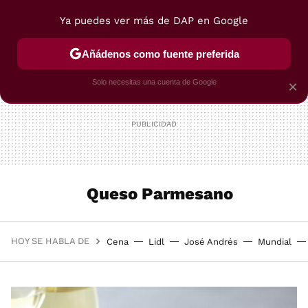
Ya puedes ver más de DAP en Google
MENÚ
NUEVO
Añádenos como fuente preferida
POSTRES
VIAJES
SELECCIÓN
VEGUI
Solo necesitas una cuenta de Google
×
Queso Parmesano
HOY SE HABLA DE
Cena
Lidl
José Andrés
Mundial