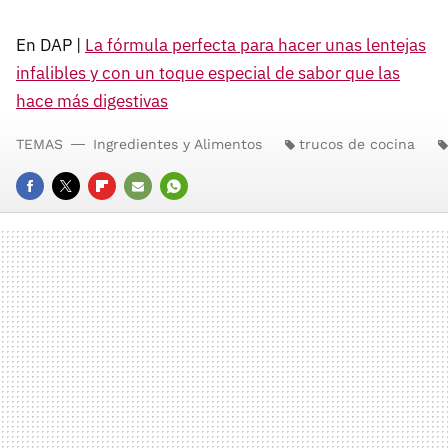
En DAP |
La fórmula perfecta para hacer unas lentejas
infalibles y con un toque especial de sabor que las
hace más digestivas
TEMAS
Ingredientes y Alimentos
trucos de cocina
FACEBOOK
TWITTER
FLIPBOARD
E-
WHATSAPP
MAIL