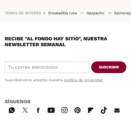
TEMAS DE INTERÉS
Ensaladilla rusa
Gazpacho
Salmore
RECIBE "AL FONDO HAY SITIO", NUESTRA
NEWSLETTER SEMANAL
SUSCRIBIR
Suscribiéndote aceptas nuestra
política de privacidad
SÍGUENOS
Wh
Twi
Fac
You
Inst
Pint
Flip
Tikt
E-
ats
tter
ebo
tub
agr
ere
boa
ok
mai