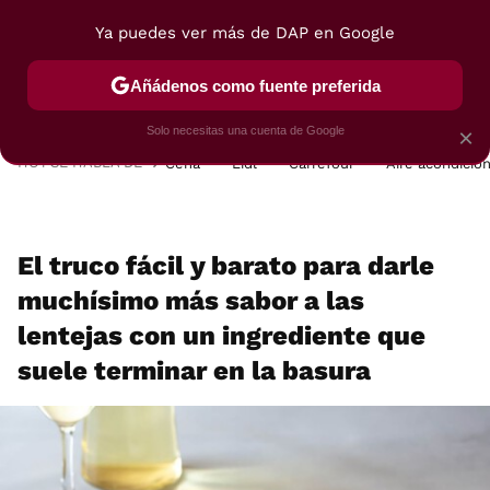
Ya puedes ver más de DAP en Google
MENÚ
NUEVO
Añádenos como fuente preferida
POSTRES
VIAJES
SELECCIÓN
VEGUI
Solo necesitas una cuenta de Google
×
HOY SE HABLA DE
Cena
Lidl
Carrefour
Aire acondicio
El truco fácil y barato para darle
muchísimo más sabor a las
lentejas con un ingrediente que
suele terminar en la basura