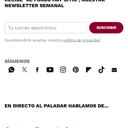
NEWSLETTER SEMANAL
SUSCRIBIR
Suscribiéndote aceptas nuestra
política de privacidad
SÍGUENOS
Wh
Twi
Fac
You
Inst
Pint
Flip
Tikt
E-
ats
tter
ebo
tub
agr
ere
boa
ok
mai
App
ok
e
am
st
rd
l
EN DIRECTO AL PALADAR HABLAMOS DE...