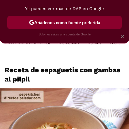
Ya puedes ver más de DAP en Google
MENÚ
NUEVO
Añádenos como fuente preferida
POSTRES
VIAJES
SELECCIÓN
VEGUI
Solo necesitas una cuenta de Google
×
HOY SE HABLA DE
Lidl
Microondas
Huevos
Leche
Receta de espaguetis con gambas
al pilpil