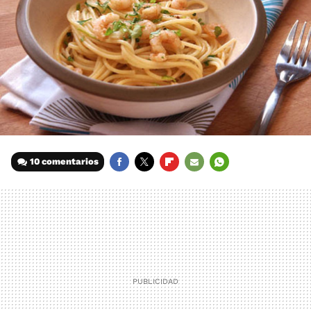
10 comentarios
FACEBOOK
TWITTER
FLIPBOARD
E-
WHATSAPP
MAIL