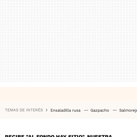
TEMAS DE INTERÉS
Ensaladilla rusa
Gazpacho
Salmore
RECIBE "AL FONDO HAY SITIO", NUESTRA