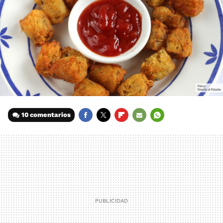
10 comentarios
FACEBOOK
TWITTER
FLIPBOARD
E-
WHATSAPP
MAIL