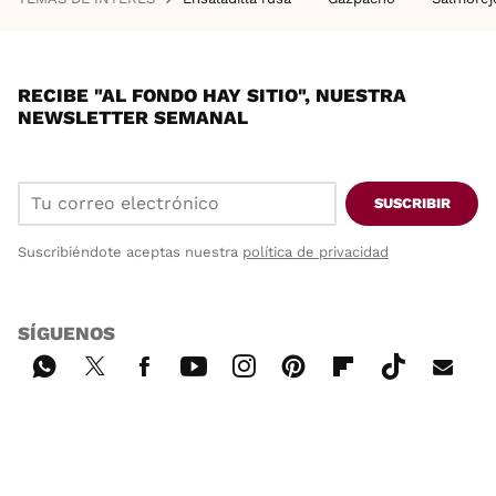
RECIBE "AL FONDO HAY SITIO", NUESTRA
NEWSLETTER SEMANAL
SUSCRIBIR
Suscribiéndote aceptas nuestra
política de privacidad
SÍGUENOS
Wh
Twi
Fac
You
Inst
Pint
Flip
Tikt
E-
ats
tter
ebo
tub
agr
ere
boa
ok
mai
App
ok
e
am
st
rd
l