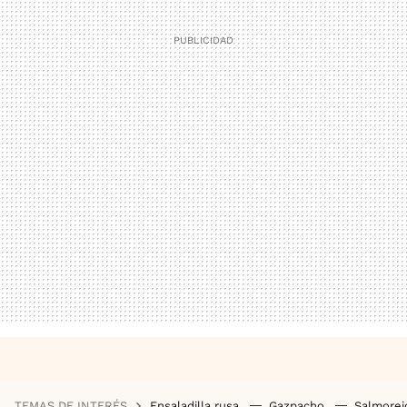
TEMAS DE INTERÉS
Ensaladilla rusa
Gazpacho
Salmore