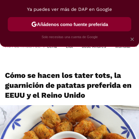
Ya puedes ver más de DAP en Google
MENÚ
NUEVO
Añádenos como fuente preferida
POSTRES
VIAJES
SELECCIÓN
VEGUI
Solo necesitas una cuenta de Google
×
HOY SE HABLA DE
Cena
Lidl
José Andrés
Mundial
Cómo se hacen los tater tots, la
guarnición de patatas preferida en
EEUU y el Reino Unido